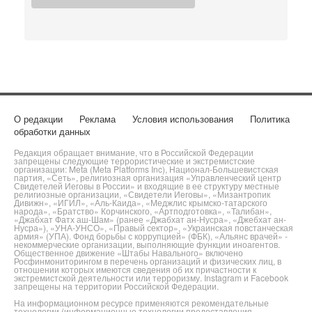
О редакции
Реклама
Условия использования
Политика
обработки данных
Редакция обращает внимание, что в Российской Федерации
запрещены следующие террористические и экстремистские
организации: Meta (Meta Platforms Inc), Национал-Большевистская
партия, «Сеть», религиозная организация «Управленческий центр
Свидетелей Иеговы в России» и входящие в ее структуру местные
религиозные организации, «Свидетели Иеговы», «Мизантропик
Дивижн», «ИГИЛ», «Аль-Каида», «Меджлис крымско-татарского
народа», «Братство» Корчинского, «Артподготовка», «Талибан»,
«Джабхат Фатх аш-Шам» (ранее «Джабхат ан-Нусра», «Джебхат ан-
Нусра»), «УНА-УНСО», «Правый сектор», «Украинская повстанческая
армия» (УПА). Фонд борьбы с коррупцией» (ФБК), «Альянс врачей» -
некоммерческие организации, выполняющие функции иноагентов.
Общественное движение «Штабы Навального» включено
Росфинмониторингом в перечень организаций и физических лиц, в
отношении которых имеются сведения об их причастности к
экстремистской деятельности или терроризму. Instagram и Facebook
запрещены на территории Российской Федерации.
На информационном ресурсе применяются рекомендательные
технологии (информационные технологии предоставления