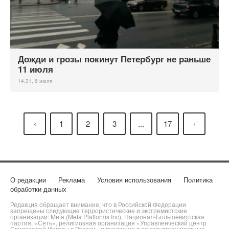
Дожди и грозы покинут Петербург не раньше
11 июля
14:31, 6 июля
‹
1
2
3
...
17
›
О редакции
Реклама
Условия использования
Политика
обработки данных
Редакция обращает внимание, что в Российской Федерации
запрещены следующие террористические и экстремистские
организации: Meta (Meta Platforms Inc), Национал-Большевистская
партия, «Сеть», религиозная организация «Управленческий центр
Свидетелей Иеговы в России» и входящие в ее структуру местные