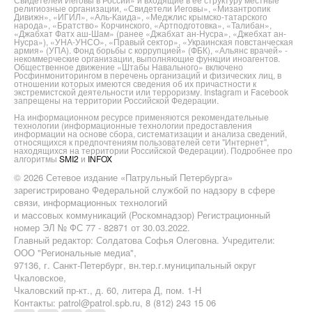
религиозные организации, «Свидетели Иеговы», «Мизантропик
Дивижн», «ИГИЛ», «Аль-Каида», «Меджлис крымско-татарского
народа», «Братство» Корчинского, «Артподготовка», «Талибан»,
«Джабхат Фатх аш-Шам» (ранее «Джабхат ан-Нусра», «Джебхат ан-
Нусра»), «УНА-УНСО», «Правый сектор», «Украинская повстанческая
армия» (УПА). Фонд борьбы с коррупцией» (ФБК), «Альянс врачей» -
некоммерческие организации, выполняющие функции иноагентов.
Общественное движение «Штабы Навального» включено
Росфинмониторингом в перечень организаций и физических лиц, в
отношении которых имеются сведения об их причастности к
экстремистской деятельности или терроризму. Instagram и Facebook
запрещены на территории Российской Федерации.
На информационном ресурсе применяются рекомендательные
технологии (информационные технологии предоставления
информации на основе сбора, систематизации и анализа сведений,
относящихся к предпочтениям пользователей сети "Интернет",
находящихся на территории Российской Федерации). Подробнее про
алгоритмы
SMI2
и
INFOX
© 2026 Сетевое издание «Патрульный Петербурга»
зарегистрировано Федеральной службой по надзору в сфере
связи, информационных технологий
и массовых коммуникаций (Роскомнадзор) Регистрационный
номер ЭЛ № ФС 77 - 82871 от 30.03.2022.
Главный редактор: Солдатова Софья Олеговна. Учредители:
ООО "Региональные медиа",
97136, г. Санкт-Петербург, вн.тер.г.муниципальный округ
Чкаловское,
Чкаловский пр-кт., д. 60, литера Д, пом. 1-Н
Контакты: patrol@patrol.spb.ru, 8 (812) 243 15 06