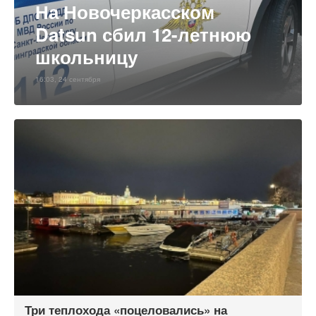
На Новочеркасском
Datsun сбил 12-летнюю
школьницу
16:03, 24 сентября
Три теплохода «поцеловались» на