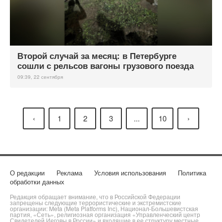
Второй случай за месяц: в Петербурге
сошли с рельсов вагоны грузового поезда
09:39, 22 сентября
‹
1
2
3
...
10
›
О редакции
Реклама
Условия использования
Политика
обработки данных
Редакция обращает внимание, что в Российской Федерации
запрещены следующие террористические и экстремистские
организации: Meta (Meta Platforms Inc), Национал-Большевистская
партия, «Сеть», религиозная организация «Управленческий центр
Свидетелей Иеговы в России» и входящие в ее структуру местные