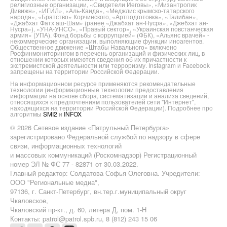
религиозные организации, «Свидетели Иеговы», «Мизантропик
Дивижн», «ИГИЛ», «Аль-Каида», «Меджлис крымско-татарского
народа», «Братство» Корчинского, «Артподготовка», «Талибан»,
«Джабхат Фатх аш-Шам» (ранее «Джабхат ан-Нусра», «Джебхат ан-
Нусра»), «УНА-УНСО», «Правый сектор», «Украинская повстанческая
армия» (УПА). Фонд борьбы с коррупцией» (ФБК), «Альянс врачей» -
некоммерческие организации, выполняющие функции иноагентов.
Общественное движение «Штабы Навального» включено
Росфинмониторингом в перечень организаций и физических лиц, в
отношении которых имеются сведения об их причастности к
экстремистской деятельности или терроризму. Instagram и Facebook
запрещены на территории Российской Федерации.
На информационном ресурсе применяются рекомендательные
технологии (информационные технологии предоставления
информации на основе сбора, систематизации и анализа сведений,
относящихся к предпочтениям пользователей сети "Интернет",
находящихся на территории Российской Федерации). Подробнее про
алгоритмы
SMI2
и
INFOX
© 2026 Сетевое издание «Патрульный Петербурга»
зарегистрировано Федеральной службой по надзору в сфере
связи, информационных технологий
и массовых коммуникаций (Роскомнадзор) Регистрационный
номер ЭЛ № ФС 77 - 82871 от 30.03.2022.
Главный редактор: Солдатова Софья Олеговна. Учредители:
ООО "Региональные медиа",
97136, г. Санкт-Петербург, вн.тер.г.муниципальный округ
Чкаловское,
Чкаловский пр-кт., д. 60, литера Д, пом. 1-Н
Контакты: patrol@patrol.spb.ru, 8 (812) 243 15 06