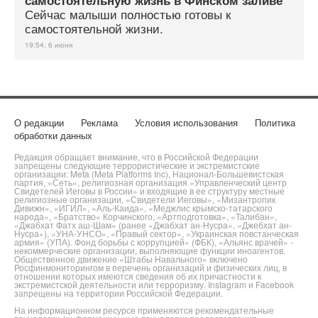
самостоятельную жизнь в Финском заливе
Сейчас малыши полностью готовы к
самостоятельной жизни.
19:54, 6 июня
О редакции
Реклама
Условия использования
Политика
обработки данных
Редакция обращает внимание, что в Российской Федерации
запрещены следующие террористические и экстремистские
организации: Meta (Meta Platforms Inc), Национал-Большевистская
партия, «Сеть», религиозная организация «Управленческий центр
Свидетелей Иеговы в России» и входящие в ее структуру местные
религиозные организации, «Свидетели Иеговы», «Мизантропик
Дивижн», «ИГИЛ», «Аль-Каида», «Меджлис крымско-татарского
народа», «Братство» Корчинского, «Артподготовка», «Талибан»,
«Джабхат Фатх аш-Шам» (ранее «Джабхат ан-Нусра», «Джебхат ан-
Нусра»), «УНА-УНСО», «Правый сектор», «Украинская повстанческая
армия» (УПА). Фонд борьбы с коррупцией» (ФБК), «Альянс врачей» -
некоммерческие организации, выполняющие функции иноагентов.
Общественное движение «Штабы Навального» включено
Росфинмониторингом в перечень организаций и физических лиц, в
отношении которых имеются сведения об их причастности к
экстремистской деятельности или терроризму. Instagram и Facebook
запрещены на территории Российской Федерации.
На информационном ресурсе применяются рекомендательные