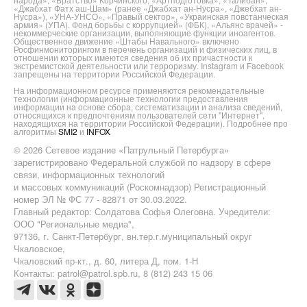
«Джабхат Фатх аш-Шам» (ранее «Джабхат ан-Нусра», «Джебхат ан-
Нусра»), «УНА-УНСО», «Правый сектор», «Украинская повстанческая
армия» (УПА). Фонд борьбы с коррупцией» (ФБК), «Альянс врачей» -
некоммерческие организации, выполняющие функции иноагентов.
Общественное движение «Штабы Навального» включено
Росфинмониторингом в перечень организаций и физических лиц, в
отношении которых имеются сведения об их причастности к
экстремистской деятельности или терроризму. Instagram и Facebook
запрещены на территории Российской Федерации.
На информационном ресурсе применяются рекомендательные
технологии (информационные технологии предоставления
информации на основе сбора, систематизации и анализа сведений,
относящихся к предпочтениям пользователей сети "Интернет",
находящихся на территории Российской Федерации). Подробнее про
алгоритмы
SMI2
и
INFOX
© 2026 Сетевое издание «Патрульный Петербурга»
зарегистрировано Федеральной службой по надзору в сфере
связи, информационных технологий
и массовых коммуникаций (Роскомнадзор) Регистрационный
номер ЭЛ № ФС 77 - 82871 от 30.03.2022.
Главный редактор: Солдатова Софья Олеговна. Учредители:
ООО "Региональные медиа",
97136, г. Санкт-Петербург, вн.тер.г.муниципальный округ
Чкаловское,
Чкаловский пр-кт., д. 60, литера Д, пом. 1-Н
Контакты: patrol@patrol.spb.ru, 8 (812) 243 15 06