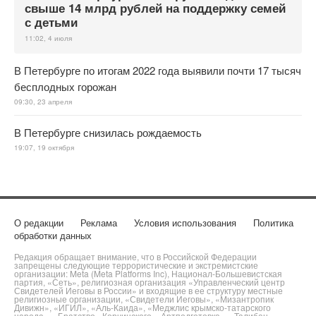
свыше 14 млрд рублей на поддержку семей
с детьми
11:02, 4 июля
В Петербурге по итогам 2022 года выявили почти 17 тысяч
бесплодных горожан
09:30, 23 апреля
В Петербурге снизилась рождаемость
19:07, 19 октября
О редакции
Реклама
Условия использования
Политика
обработки данных
Редакция обращает внимание, что в Российской Федерации
запрещены следующие террористические и экстремистские
организации: Meta (Meta Platforms Inc), Национал-Большевистская
партия, «Сеть», религиозная организация «Управленческий центр
Свидетелей Иеговы в России» и входящие в ее структуру местные
религиозные организации, «Свидетели Иеговы», «Мизантропик
Дивижн», «ИГИЛ», «Аль-Каида», «Меджлис крымско-татарского
народа», «Братство» Корчинского, «Артподготовка», «Талибан»,