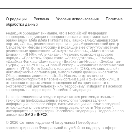
О редакции
Реклама
Условия использования
Политика
обработки данных
Редакция обращает внимание, что в Российской Федерации
запрещены следующие террористические и экстремистские
организации: Meta (Meta Platforms Inc), Национал-Большевистская
партия, «Сеть», религиозная организация «Управленческий центр
Свидетелей Иеговы в России» и входящие в ее структуру местные
религиозные организации, «Свидетели Иеговы», «Мизантропик
Дивижн», «ИГИЛ», «Аль-Каида», «Меджлис крымско-татарского
народа», «Братство» Корчинского, «Артподготовка», «Талибан»,
«Джабхат Фатх аш-Шам» (ранее «Джабхат ан-Нусра», «Джебхат ан-
Нусра»), «УНА-УНСО», «Правый сектор», «Украинская повстанческая
армия» (УПА). Фонд борьбы с коррупцией» (ФБК), «Альянс врачей» -
некоммерческие организации, выполняющие функции иноагентов.
Общественное движение «Штабы Навального» включено
Росфинмониторингом в перечень организаций и физических лиц, в
отношении которых имеются сведения об их причастности к
экстремистской деятельности или терроризму. Instagram и Facebook
запрещены на территории Российской Федерации.
На информационном ресурсе применяются рекомендательные
технологии (информационные технологии предоставления
информации на основе сбора, систематизации и анализа сведений,
относящихся к предпочтениям пользователей сети "Интернет",
находящихся на территории Российской Федерации). Подробнее про
алгоритмы
SMI2
и
INFOX
© 2026 Сетевое издание «Патрульный Петербурга»
зарегистрировано Федеральной службой по надзору в сфере