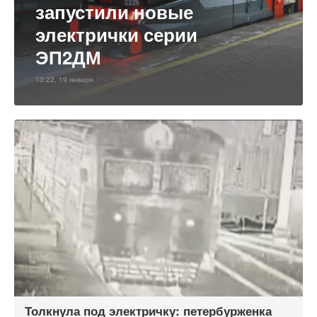
запустили новые
электрички серии
ЭП2ДМ
13:22, 19 января
Толкнула под электричку: петербурженка