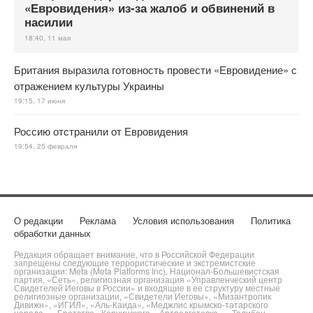
«Евровидения» из-за жалоб и обвинений в
насилии
18:40, 11 мая
Британия выразила готовность провести «Евровидение» с
отражением культуры Украины
19:15, 17 июня
Россию отстранили от Евровидения
19:54, 25 февраля
О редакции
Реклама
Условия использования
Политика
обработки данных
Редакция обращает внимание, что в Российской Федерации
запрещены следующие террористические и экстремистские
организации: Meta (Meta Platforms Inc), Национал-Большевистская
партия, «Сеть», религиозная организация «Управленческий центр
Свидетелей Иеговы в России» и входящие в ее структуру местные
религиозные организации, «Свидетели Иеговы», «Мизантропик
Дивижн», «ИГИЛ», «Аль-Каида», «Меджлис крымско-татарского
народа», «Братство» Корчинского, «Артподготовка», «Талибан»,