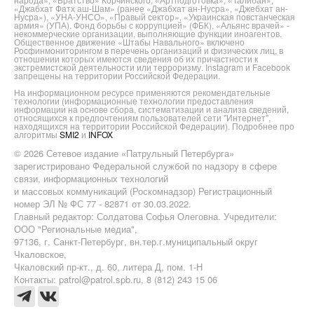
«Джабхат Фатх аш-Шам» (ранее «Джабхат ан-Нусра», «Джебхат ан-
Нусра»), «УНА-УНСО», «Правый сектор», «Украинская повстанческая
армия» (УПА). Фонд борьбы с коррупцией» (ФБК), «Альянс врачей» -
некоммерческие организации, выполняющие функции иноагентов.
Общественное движение «Штабы Навального» включено
Росфинмониторингом в перечень организаций и физических лиц, в
отношении которых имеются сведения об их причастности к
экстремистской деятельности или терроризму. Instagram и Facebook
запрещены на территории Российской Федерации.
На информационном ресурсе применяются рекомендательные
технологии (информационные технологии предоставления
информации на основе сбора, систематизации и анализа сведений,
относящихся к предпочтениям пользователей сети "Интернет",
находящихся на территории Российской Федерации). Подробнее про
алгоритмы
SMI2
и
INFOX
© 2026 Сетевое издание «Патрульный Петербурга»
зарегистрировано Федеральной службой по надзору в сфере
связи, информационных технологий
и массовых коммуникаций (Роскомнадзор) Регистрационный
номер ЭЛ № ФС 77 - 82871 от 30.03.2022.
Главный редактор: Солдатова Софья Олеговна. Учредители:
ООО "Региональные медиа",
97136, г. Санкт-Петербург, вн.тер.г.муниципальный округ
Чкаловское,
Чкаловский пр-кт., д. 60, литера Д, пом. 1-Н
Контакты: patrol@patrol.spb.ru, 8 (812) 243 15 06