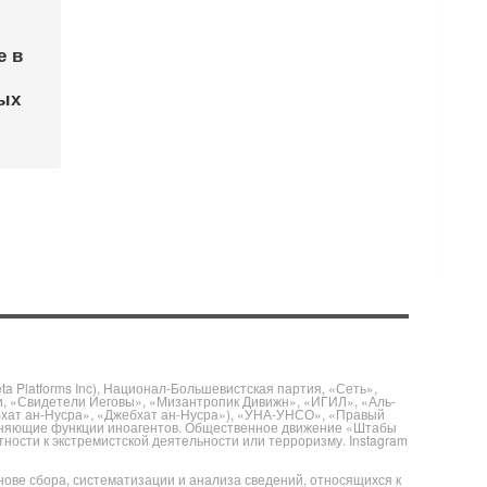
е в
ых
 Platforms Inc), Национал-Большевистская партия, «Сеть»,
и, «Свидетели Иеговы», «Мизантропик Дивижн», «ИГИЛ», «Аль-
бхат ан-Нусра», «Джебхат ан-Нусра»), «УНА-УНСО», «Правый
полняющие функции иноагентов. Общественное движение «Штабы
ности к экстремистской деятельности или терроризму. Instagram
е сбора, систематизации и анализа сведений, относящихся к