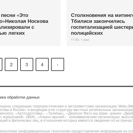
 песни «Это
Столкновения на митинг
о»Николая Носкова
Тбилиси закончились
ализировали с
госпитализацией шестер
ью легких
полицейских
11:52, 1 мая
2
3
4
›
ика обработки данных
щены следующие террористические и экстремистские организации: Meta (Meta
говы в России» и входящие в ее структуру местные религиозные организаци
чинского, «Артподготовка», «Талибан», «Джабхат Фатх аш-Шам» (ранее «Джа
ы с коррупцией» (ФБК), «Альянс врачей» - некоммерческие организации, вы
ий и физических лиц, в отношении которых имеются сведения об их причаст
хнологии (информационные технологии предоставления информации на основ