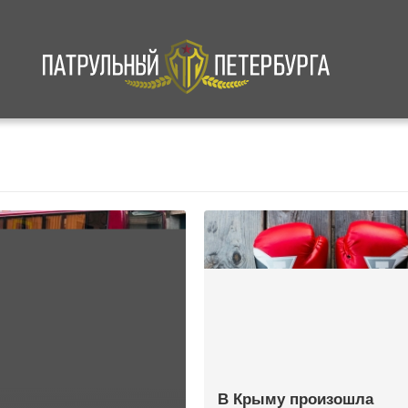
а
Криминал
В мире
Происшествия
В Крыму произошла