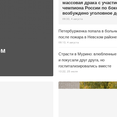
массовая драка с участ
чемпиона России по бок
возбуждено уголовное д
09:33, 4 августа
Петербурженка попала в больн
после пожара в Невском районе
09:13, 4 августа
ом
Страсти в Мурино: влюбленные
и покусали друг друга, но
госпитализировались вместе
13:22, 25 июля