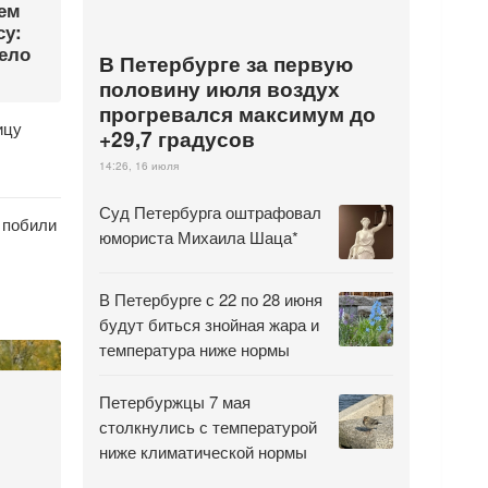
ием
су:
ело
В Петербурге за первую
половину июля воздух
прогревался максимум до
ицу
+29,7 градусов
14:26, 16 июля
Суд Петербурга оштрафовал
 побили
юмориста Михаила Шаца*
В Петербурге с 22 по 28 июня
будут биться знойная жара и
температура ниже нормы
Петербуржцы 7 мая
столкнулись с температурой
ниже климатической нормы