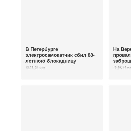
В Петербурге
На Вер
электросамокатчик сбил 88-
провал
летнюю блокадницу
заброш
12:02, 21 мая
12:29, 19 ма