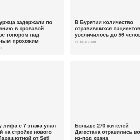
уржца задержали по
В Бурятии количество
ению в кровавой
отравившихся пациенто
ве топором над
увеличилось до 56 чело
йным прохожим
16:48, 6 июля
ля
у лифа с 7 этажа упал
Больше 270 жителей
й на стройке нового
Дагестана отравились в
Парашютной от Setl
из-под крана