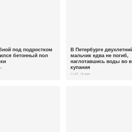
бной под подростком
В Петербурге двухлетни
ился бетонный пол
мальчик едва не погиб,
ки
наглотавшись воды во 
купания
я
11:47, 12 мая