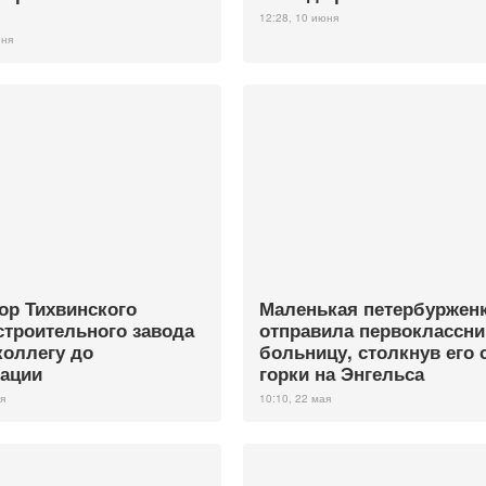
12:28, 10 июня
юня
ор Тихвинского
Маленькая петербуржен
строительного завода
отправила первоклассни
коллегу до
больницу, столкнув его 
ации
горки на Энгельса
я
10:10, 22 мая