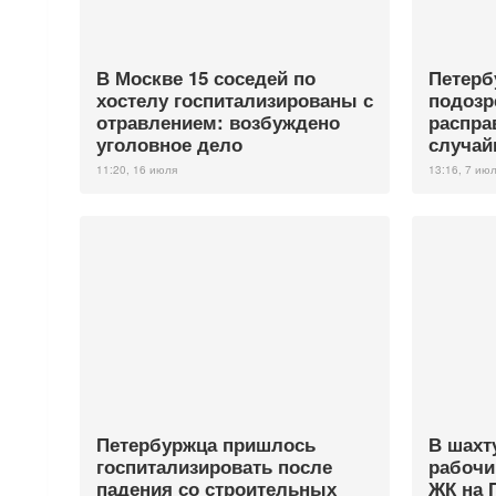
В Москве 15 соседей по
Петерб
хостелу госпитализированы с
подозр
отравлением: возбуждено
распра
уголовное дело
случа
11:20, 16 июля
13:16, 7 ию
Петербуржца пришлось
В шахт
госпитализировать после
рабочи
падения со строительных
ЖК на 