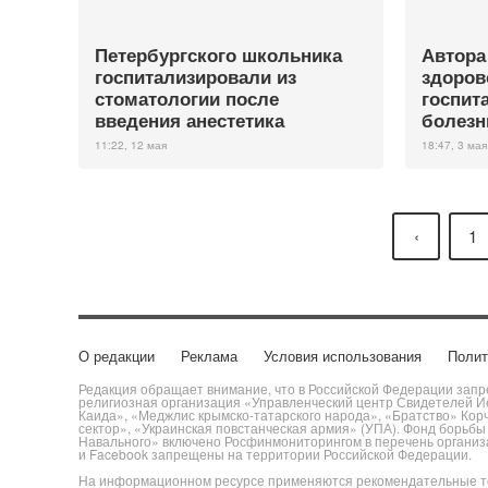
Петербургского школьника
Автора
госпитализировали из
здоров
стоматологии после
госпит
введения анестетика
болезн
11:22, 12 мая
18:47, 3 мая
‹
1
О редакции
Реклама
Условия использования
Полит
Редакция обращает внимание, что в Российской Федерации запре
религиозная организация «Управленческий центр Свидетелей Ие
Каида», «Меджлис крымско-татарского народа», «Братство» Кор
сектор», «Украинская повстанческая армия» (УПА). Фонд борьб
Навального» включено Росфинмониторингом в перечень организац
и Facebook запрещены на территории Российской Федерации.
На информационном ресурсе применяются рекомендательные те