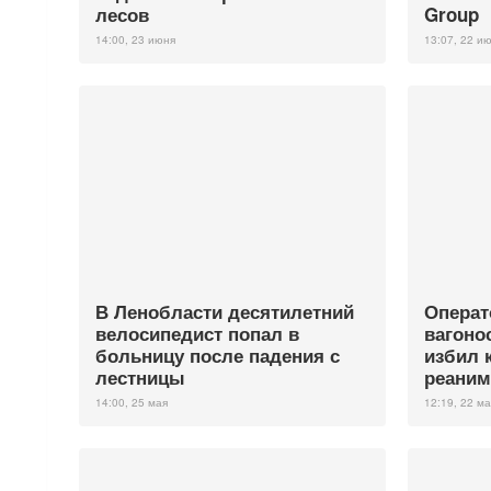
лесов
Group
14:00, 23 июня
13:07, 22 и
В Ленобласти десятилетний
Операт
велосипедист попал в
вагоно
больницу после падения с
избил 
лестницы
реаним
14:00, 25 мая
12:19, 22 ма