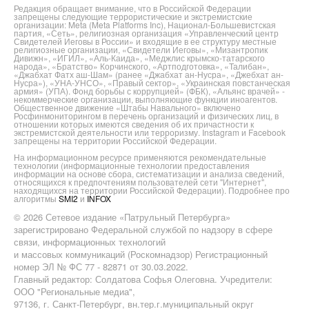
Редакция обращает внимание, что в Российской Федерации
запрещены следующие террористические и экстремистские
организации: Meta (Meta Platforms Inc), Национал-Большевистская
партия, «Сеть», религиозная организация «Управленческий центр
Свидетелей Иеговы в России» и входящие в ее структуру местные
религиозные организации, «Свидетели Иеговы», «Мизантропик
Дивижн», «ИГИЛ», «Аль-Каида», «Меджлис крымско-татарского
народа», «Братство» Корчинского, «Артподготовка», «Талибан»,
«Джабхат Фатх аш-Шам» (ранее «Джабхат ан-Нусра», «Джебхат ан-
Нусра»), «УНА-УНСО», «Правый сектор», «Украинская повстанческая
армия» (УПА). Фонд борьбы с коррупцией» (ФБК), «Альянс врачей» -
некоммерческие организации, выполняющие функции иноагентов.
Общественное движение «Штабы Навального» включено
Росфинмониторингом в перечень организаций и физических лиц, в
отношении которых имеются сведения об их причастности к
экстремистской деятельности или терроризму. Instagram и Facebook
запрещены на территории Российской Федерации.
На информационном ресурсе применяются рекомендательные
технологии (информационные технологии предоставления
информации на основе сбора, систематизации и анализа сведений,
относящихся к предпочтениям пользователей сети "Интернет",
находящихся на территории Российской Федерации). Подробнее про
алгоритмы
SMI2
и
INFOX
© 2026 Сетевое издание «Патрульный Петербурга»
зарегистрировано Федеральной службой по надзору в сфере
связи, информационных технологий
и массовых коммуникаций (Роскомнадзор) Регистрационный
номер ЭЛ № ФС 77 - 82871 от 30.03.2022.
Главный редактор: Солдатова Софья Олеговна. Учредители:
ООО "Региональные медиа",
97136, г. Санкт-Петербург, вн.тер.г.муниципальный округ