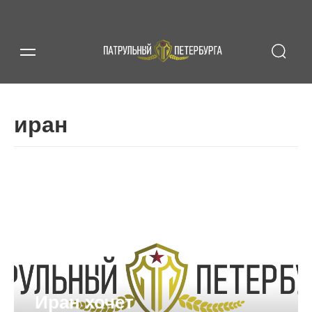
иран
Иран хочет