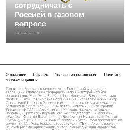
сотрудничать с
Россией в газовом
вопросе
18:41, 20 сентября
О редакции
Реклама
Условия использования
Политика
обработки данных
Редакция обращает внимание, что в Российской Федерации
запрещены следующие террористические и экстремистские
организации: Meta (Meta Platforms Inc), Национал-Большевистская
партия, «Сеть», религиозная организация «Управленческий центр
Свидетелей Иеговы в России» и входящие в ее структуру местные
религиозные организации, «Свидетели Иеговы», «Мизантропик
Дивижн», «ИГИЛ», «Аль-Каида», «Меджлис крымско-татарского
народа», «Братство» Корчинского, «Артподготовка», «Талибан»,
«Джабхат Фатх аш-Шам» (ранее «Джабхат ан-Нусра», «Джебхат ан-
Нусра»), «УНА-УНСО», «Правый сектор», «Украинская повстанческая
армия» (УПА). Фонд борьбы с коррупцией» (ФБК), «Альянс врачей» -
некоммерческие организации, выполняющие функции иноагентов.