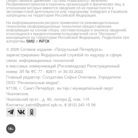
Общественное движение «Штабы Навального» включено
Росфинмониторингом в перечень организаций и физических лиц, в
отношении которых имеются сведения об их причастности к
экстремистской деятельности или терроризму. Instagram и Facebook
запрещены на территории Российской Федерации.
На информационном ресурсе применяются рекомендательные
технологии (информационные технологии предоставления
информации на основе сбора, систематизации и анализа сведений,
относящихся к предпочтениям пользователей сети "Интернет",
находящихся на территории Российской Федерации). Подробнее про
алгоритмы
SMI2
и
INFOX
© 2026 Сетевое издание «Патрульный Петербурга»
зарегистрировано Федеральной службой по надзору в сфере
связи, информационных технологий
и массовых коммуникаций (Роскомнадзор) Регистрационный
номер ЭЛ № ФС 77 - 82871 от 30.03.2022.
Главный редактор: Солдатова Софья Олеговна. Учредители:
ООО "Региональные медиа",
97136, г. Санкт-Петербург, вн.тер.г.муниципальный округ
Чкаловское,
Чкаловский пр-кт., д. 60, литера Д, пом. 1-Н
Контакты: patrol@patrol.spb.ru, 8 (812) 243 15 06
18+