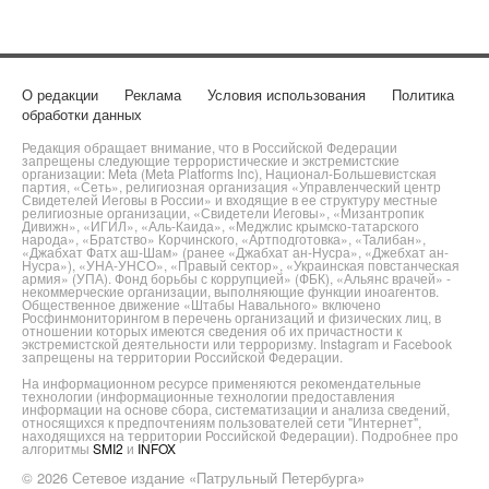
О редакции
Реклама
Условия использования
Политика
обработки данных
Редакция обращает внимание, что в Российской Федерации
запрещены следующие террористические и экстремистские
организации: Meta (Meta Platforms Inc), Национал-Большевистская
партия, «Сеть», религиозная организация «Управленческий центр
Свидетелей Иеговы в России» и входящие в ее структуру местные
религиозные организации, «Свидетели Иеговы», «Мизантропик
Дивижн», «ИГИЛ», «Аль-Каида», «Меджлис крымско-татарского
народа», «Братство» Корчинского, «Артподготовка», «Талибан»,
«Джабхат Фатх аш-Шам» (ранее «Джабхат ан-Нусра», «Джебхат ан-
Нусра»), «УНА-УНСО», «Правый сектор», «Украинская повстанческая
армия» (УПА). Фонд борьбы с коррупцией» (ФБК), «Альянс врачей» -
некоммерческие организации, выполняющие функции иноагентов.
Общественное движение «Штабы Навального» включено
Росфинмониторингом в перечень организаций и физических лиц, в
отношении которых имеются сведения об их причастности к
экстремистской деятельности или терроризму. Instagram и Facebook
запрещены на территории Российской Федерации.
На информационном ресурсе применяются рекомендательные
технологии (информационные технологии предоставления
информации на основе сбора, систематизации и анализа сведений,
относящихся к предпочтениям пользователей сети "Интернет",
находящихся на территории Российской Федерации). Подробнее про
алгоритмы
SMI2
и
INFOX
© 2026 Сетевое издание «Патрульный Петербурга»