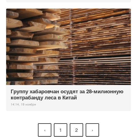
Группу хабаровчан осудят за 28-милионную
контрабанду леса в Китай
14:14, 19 ноября
‹
1
2
›