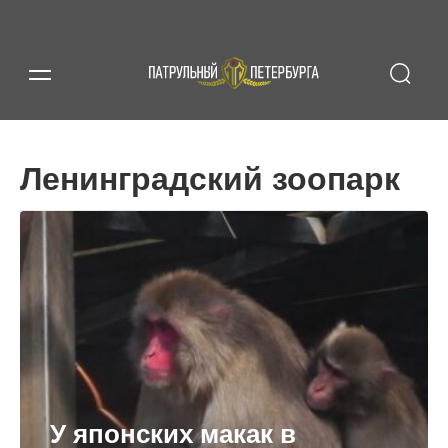
Ленинградский зоопарк
У японских макак в