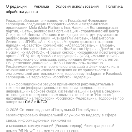
О редакции
Реклама
Условия использования
Политика
обработки данных
Редакция обращает внимание, что в Российской Федерации
запрещены следующие террористические и экстремистские
организации: Meta (Meta Platforms Inc), Национал-Большевистская
партия, «Сеть», религиозная организация «Управленческий центр
Свидетелей Иеговы в России» и входящие в ее структуру местные
религиозные организации, «Свидетели Иеговы», «Мизантропик
Дивижн», «ИГИЛ», «Аль-Каида», «Меджлис крымско-татарского
народа», «Братство» Корчинского, «Артподготовка», «Талибан»,
«Джабхат Фатх аш-Шам» (ранее «Джабхат ан-Нусра», «Джебхат ан-
Нусра»), «УНА-УНСО», «Правый сектор», «Украинская повстанческая
армия» (УПА). Фонд борьбы с коррупцией» (ФБК), «Альянс врачей» -
некоммерческие организации, выполняющие функции иноагентов.
Общественное движение «Штабы Навального» включено
Росфинмониторингом в перечень организаций и физических лиц, в
отношении которых имеются сведения об их причастности к
экстремистской деятельности или терроризму. Instagram и Facebook
запрещены на территории Российской Федерации.
На информационном ресурсе применяются рекомендательные
технологии (информационные технологии предоставления
информации на основе сбора, систематизации и анализа сведений,
относящихся к предпочтениям пользователей сети "Интернет",
находящихся на территории Российской Федерации). Подробнее про
алгоритмы
SMI2
и
INFOX
© 2026 Сетевое издание «Патрульный Петербурга»
зарегистрировано Федеральной службой по надзору в сфере
связи, информационных технологий
и массовых коммуникаций (Роскомнадзор) Регистрационный
номер ЭЛ № ФС 77 - 82871 от 30.03.2022.