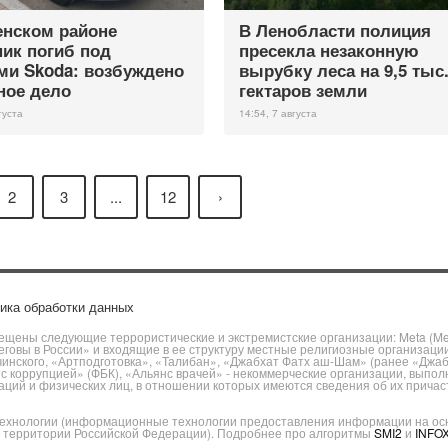
енском районе
В Ленобласти полиция
ик погиб под
пресекла незаконную
ми Skoda: возбуждено
вырубку леса на 9,5 тыс
ное дело
гектаров земли
густа
14:54, 7 августа
2
3
...
12
›
ика обработки данных
щены следующие террористические и экстремистские организации: Meta (Meta
говы в России» и входящие в ее структуру местные религиозные организаци
чинского, «Артподготовка», «Талибан», «Джабхат Фатх аш-Шам» (ранее «Джа
ы с коррупцией» (ФБК), «Альянс врачей» - некоммерческие организации, вы
ий и физических лиц, в отношении которых имеются сведения об их причаст
хнологии (информационные технологии предоставления информации на основ
а территории Российской Федерации). Подробнее про алгоритмы
SMI2
и
INFO