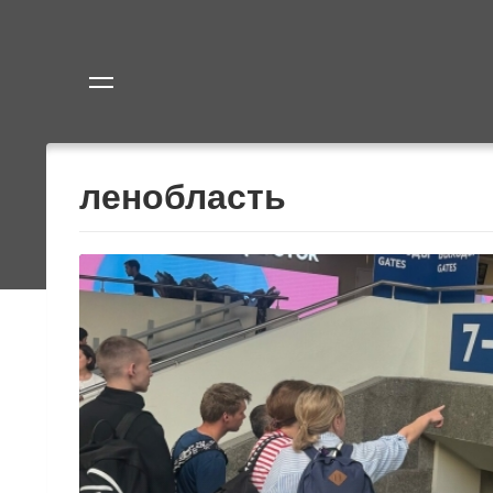
Политика
Экономик
ленобласть