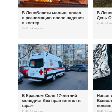
В Ленобласти малыш попал
В Лено
в реанимацию после падения
День С
в костер
12:39, 15 ав
13:23, 19 августа
В Красном Селе 17-летний
Напал 
мопедист без прав влетел в
Всевол
гараж
вонзил
11:04, 11 августа
10:41, 11 ав