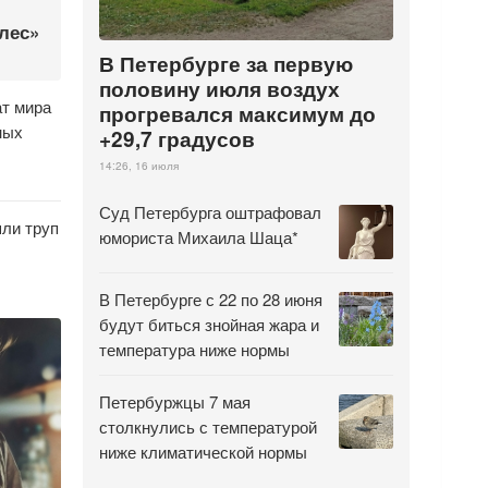
лес»
В Петербурге за первую
половину июля воздух
ат мира
прогревался максимум до
ных
+29,7 градусов
14:26, 16 июля
Суд Петербурга оштрафовал
ли труп
юмориста Михаила Шаца*
В Петербурге с 22 по 28 июня
будут биться знойная жара и
температура ниже нормы
Петербуржцы 7 мая
столкнулись с температурой
ниже климатической нормы