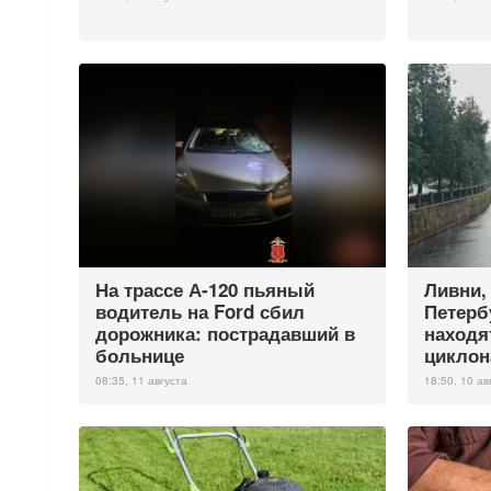
На трассе А-120 пьяный
Ливни,
водитель на Ford сбил
Петерб
дорожника: пострадавший в
находя
больнице
циклона
08:35, 11 августа
18:50, 10 ав