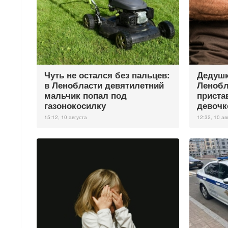
Чуть не остался без пальцев:
Дедушк
в Ленобласти девятилетний
Ленобл
мальчик попал под
приста
газонокосилку
девочк
15:12, 10 августа
12:32, 10 ав