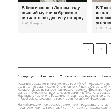
В Кингисеппе в Летнем саду
В Тосн
пьяный мужчина бросил в
школьн
пятилетнюю девочку петарду
колеса
уголов
11:43, 10 августа
11:19, 10 ав
‹
1
О редакции
Реклама
Условия использования
Полит
Редакция обращает внимание, что в Российской Федерации запре
религиозная организация «Управленческий центр Свидетелей Ие
Каида», «Меджлис крымско-татарского народа», «Братство» Кор
сектор», «Украинская повстанческая армия» (УПА). Фонд борьб
Навального» включено Росфинмониторингом в перечень организац
и Facebook запрещены на территории Российской Федерации.
На информационном ресурсе применяются рекомендательные те
предпочтениям пользователей сети "Интернет", находящихся н