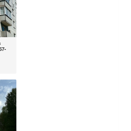
в
57-