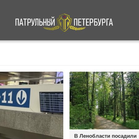
а
Криминал
В мире
Происшествия
В Ленобласти посадили