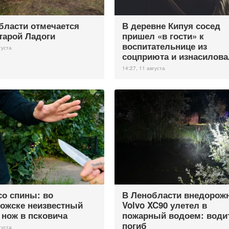
бласти отмечается
В деревне Кипуя сосед
тарой Ладоги
пришел «в гости» к
воспитательнице из
густа
соцприюта и изнасилова
14:27, 11 августа
со спины: во
В Ленобласти внедорож
ожске неизвестный
Volvo XC90 улетел в
 нож в псковича
пожарный водоем: води
погиб
густа