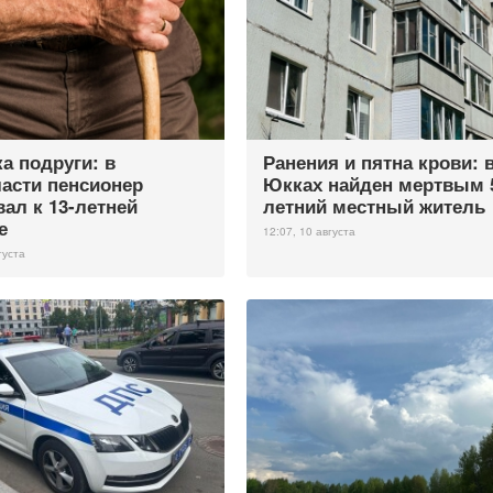
а подруги: в
Ранения и пятна крови: 
асти пенсионер
Юкках найден мертвым 
вал к 13-летней
летний местный житель
е
12:07, 10 августа
густа