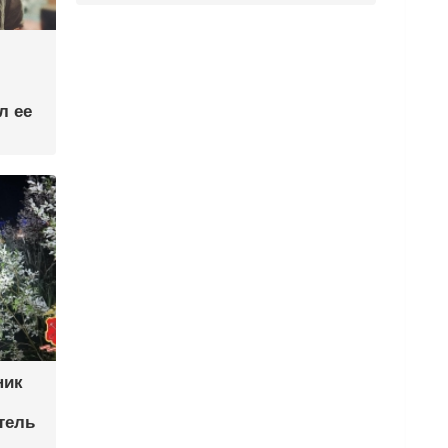
л ее
ник
тель