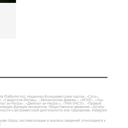
.
 Platforms Inc), Национал-Большевистская партия, «Сеть»,
и, «Свидетели Иеговы», «Мизантропик Дивижн», «ИГИЛ», «Аль-
бхат ан-Нусра», «Джебхат ан-Нусра»), «УНА-УНСО», «Правый
полняющие функции иноагентов. Общественное движение «Штабы
ности к экстремистской деятельности или терроризму. Instagram
е сбора, систематизации и анализа сведений, относящихся к
X