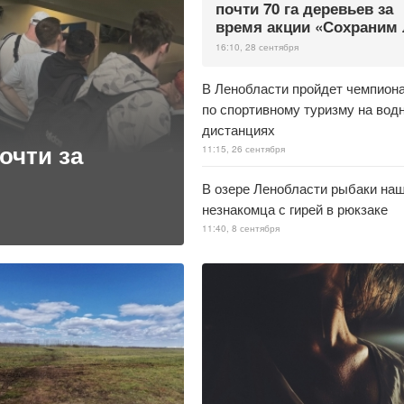
почти 70 га деревьев за
время акции «Сохраним 
16:10, 28 сентября
В Ленобласти пройдет чемпион
по спортивному туризму на вод
дистанциях
очти за
11:15, 26 сентября
В озере Ленобласти рыбаки наш
незнакомца с гирей в рюкзаке
11:40, 8 сентября