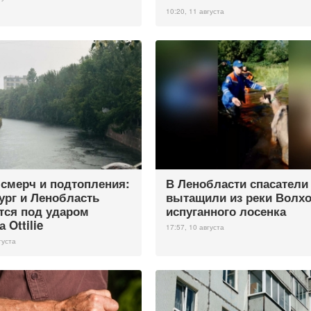
10:20, 11 августа
 смерч и подтопления:
В Ленобласти спасатели
ург и Ленобласть
вытащили из реки Волх
тся под ударом
испуганного лосенка
 Ottilie
17:57, 10 августа
густа