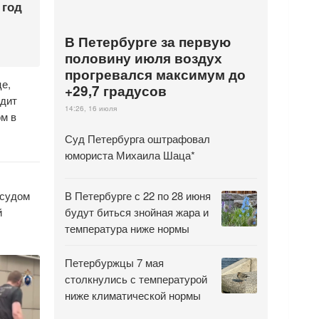
 год
В Петербурге за первую
половину июля воздух
прогревался максимум до
е,
+29,7 градусов
одит
14:26, 16 июля
ом в
Суд Петербурга оштрафовал
юмориста Михаила Шаца*
 судом
В Петербурге с 22 по 28 июня
й
будут биться знойная жара и
температура ниже нормы
Петербуржцы 7 мая
столкнулись с температурой
ниже климатической нормы