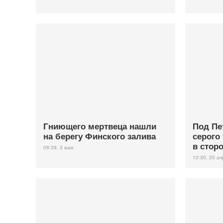
Гниющего мертвеца нашли
Под Пе
на берегу Финского залива
серого
в стор
09:39, 3 мая
10:30, 25 а