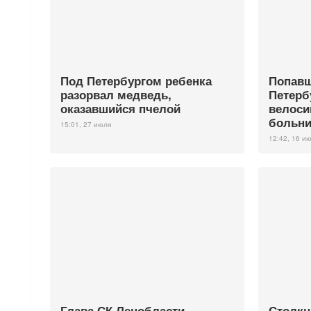
Под Петербургом ребенка
Попавш
разорвал медведь,
Петерб
оказавшийся пчелой
велоси
больни
15:01, 27 июля
12:42, 16 и
Глава СК Ленобласти
Столкн