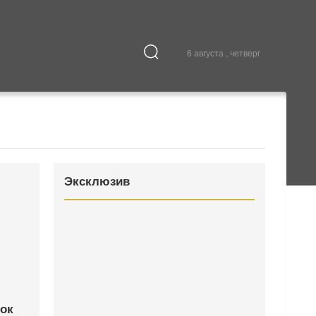
6 августа , четверг
Культура
В городе
Эксклюзив
ок