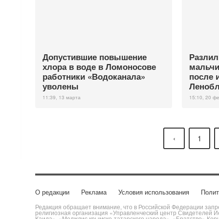
Допустившие повышение
Разлил
хлора в воде в Ломоносове
мальчи
работники «Водоканала»
после 
уволены
Ленобл
11:39, 13 марта
15:10, 20 ф
‹
1
О редакции
Реклама
Условия использования
Полит
Редакция обращает внимание, что в Российской Федерации запре
религиозная организация «Управленческий центр Свидетелей Ие
Каида», «Меджлис крымско-татарского народа», «Братство» Кор