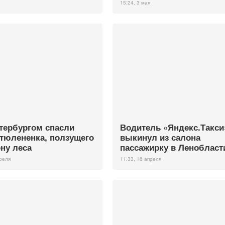
15:24, 3 мая
тербургом спасли
Водитель «Яндекс.Такси
 тюлененка, ползущего
выкинул из салона
ону леса
пассажирку в Ленобласт
преля
11:33, 16 апреля