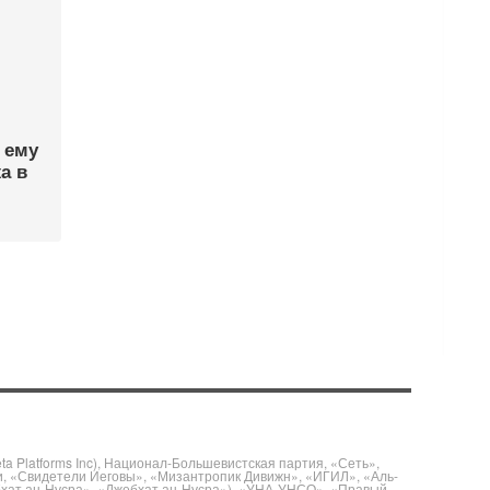
 ему
а в
 Platforms Inc), Национал-Большевистская партия, «Сеть»,
и, «Свидетели Иеговы», «Мизантропик Дивижн», «ИГИЛ», «Аль-
бхат ан-Нусра», «Джебхат ан-Нусра»), «УНА-УНСО», «Правый