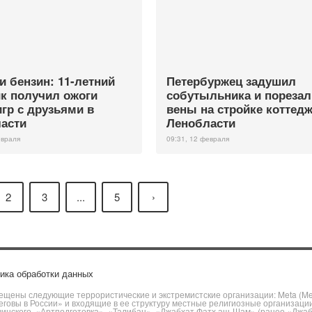
и бензин: 11-летний
Петербуржец задушил
к получил ожоги
собутыльника и порезал
игр с друзьями в
вены на стройке коттедж
асти
Ленобласти
евраля
09:31, 12 февраля
2
3
...
5
›
ика обработки данных
щены следующие террористические и экстремистские организации: Meta (Meta
говы в России» и входящие в ее структуру местные религиозные организаци
чинского, «Артподготовка», «Талибан», «Джабхат Фатх аш-Шам» (ранее «Джа