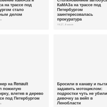
са на трассе под
КаМАЗа на трассе под
ургом стало
Петербургом
вным делом
заинтересовалась
прокуратура
ня
19:27, 8 июня
нер на Renault
Бросили в канаву и пыт
л пожилую
задавить мотоциклом:
ирку, влетев в дерево
подростки чуть не убили
ссе под Петербургом
девочку за вейп в
Ленобласти
я