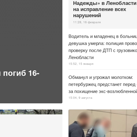
Надежды» в Ленобласти
на исправление всех
нарушений
11:28, 16 февраля
Водитель и младенец в больниц
девушка умерла: полиция пров
проверку после ДТП с грузовик
Ленобласти
15:52, 15 января
 погиб 16-
Обманул и угрожал молотком:
петербуржец предстанет перед
за похищение экс-возлюбленно
15:04, 9 августа