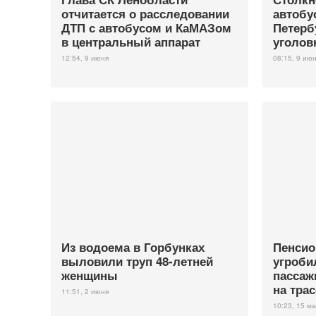
отчитается о расследовании
автобу
ДТП с автобусом и КаМАЗом
Петерб
в центральный аппарат
уголо
12:54, 9 июня
08:15, 9 ию
Из водоема в Горбунках
Пенсио
выловили труп 48-летней
угроби
женщины
пассаж
на тра
11:51, 2 июня
10:23, 15 ма