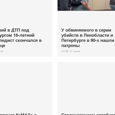
ий в ДТП под
У обвиняемого в серии
ургом 16-летний
убийств в Ленобласти и
педист скончался в
Петербурге в 90-х нашли
це
патроны
юля
14:36, 21 июня
овение КаМАЗа и
Столкновением автобуса