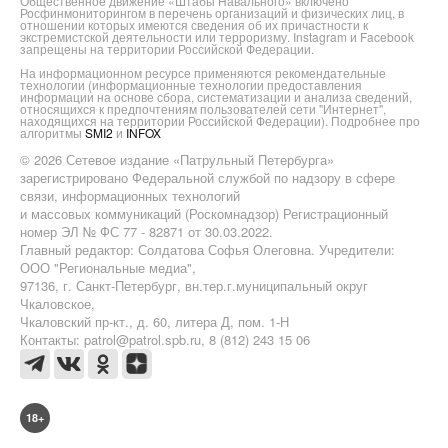
Общественное движение «Штабы Навального» включено
Росфинмониторингом в перечень организаций и физических лиц, в
отношении которых имеются сведения об их причастности к
экстремистской деятельности или терроризму. Instagram и Facebook
запрещены на территории Российской Федерации.
На информационном ресурсе применяются рекомендательные
технологии (информационные технологии предоставления
информации на основе сбора, систематизации и анализа сведений,
относящихся к предпочтениям пользователей сети "Интернет",
находящихся на территории Российской Федерации). Подробнее про
алгоритмы
SMI2
и
INFOX
© 2026 Сетевое издание «Патрульный Петербурга»
зарегистрировано Федеральной службой по надзору в сфере
связи, информационных технологий
и массовых коммуникаций (Роскомнадзор) Регистрационный
номер ЭЛ № ФС 77 - 82871 от 30.03.2022.
Главный редактор: Солдатова Софья Олеговна. Учредители:
ООО "Региональные медиа",
97136, г. Санкт-Петербург, вн.тер.г.муниципальный округ
Чкаловское,
Чкаловский пр-кт., д. 60, литера Д, пом. 1-Н
Контакты: patrol@patrol.spb.ru, 8 (812) 243 15 06
18+