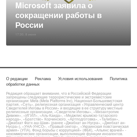
Microsoft заявила о
сокращении работы в
России
17:30, 8 июня
О редакции
Реклама
Условия использования
Политика
обработки данных
Редакция обращает внимание, что в Российской Федерации
запрещены следующие террористические и экстремистские
организации: Meta (Meta Platforms Inc), Национал-Большевистская
партия, «Сеть», религиозная организация «Управленческий центр
Свидетелей Иеговы в России» и входящие в ее структуру местные
религиозные организации, «Свидетели Иеговы», «Мизантропик
Дивижн», «ИГИЛ», «Аль-Каида», «Меджлис крымско-татарского
народа», «Братство» Корчинского, «Артподготовка», «Талибан»,
«Джабхат Фатх аш-Шам» (ранее «Джабхат ан-Нусра», «Джебхат ан-
Нусра»), «УНА-УНСО», «Правый сектор», «Украинская повстанческая
армия» (УПА). Фонд борьбы с коррупцией» (ФБК), «Альянс врачей» -
некоммерческие организации, выполняющие функции иноагентов.