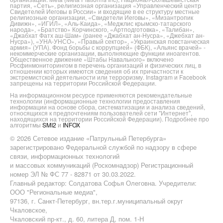
партия, «Сеть», религиозная организация «Управленческий центр
Свидетелей Иеговы в России» и входящие в ее структуру местные
религиозные организации, «Свидетели Иеговы», «Мизантропик
Дивижн», «ИГИЛ», «Аль-Каида», «Меджлис крымско-татарского
народа», «Братство» Корчинского, «Артподготовка», «Талибан»,
«Джабхат Фатх аш-Шам» (ранее «Джабхат ан-Нусра», «Джебхат ан-
Нусра»), «УНА-УНСО», «Правый сектор», «Украинская повстанческая
армия» (УПА). Фонд борьбы с коррупцией» (ФБК), «Альянс врачей» -
некоммерческие организации, выполняющие функции иноагентов.
Общественное движение «Штабы Навального» включено
Росфинмониторингом в перечень организаций и физических лиц, в
отношении которых имеются сведения об их причастности к
экстремистской деятельности или терроризму. Instagram и Facebook
запрещены на территории Российской Федерации.
На информационном ресурсе применяются рекомендательные
технологии (информационные технологии предоставления
информации на основе сбора, систематизации и анализа сведений,
относящихся к предпочтениям пользователей сети "Интернет",
находящихся на территории Российской Федерации). Подробнее про
алгоритмы
SMI2
и
INFOX
© 2026 Сетевое издание «Патрульный Петербурга»
зарегистрировано Федеральной службой по надзору в сфере
связи, информационных технологий
и массовых коммуникаций (Роскомнадзор) Регистрационный
номер ЭЛ № ФС 77 - 82871 от 30.03.2022.
Главный редактор: Солдатова Софья Олеговна. Учредители:
ООО "Региональные медиа",
97136, г. Санкт-Петербург, вн.тер.г.муниципальный округ
Чкаловское,
Чкаловский пр-кт., д. 60, литера Д, пом. 1-Н