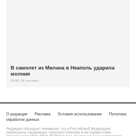
В самолет из Милана в Неаполь ударила
молния
09:00, 26 сентября
О редакции
Реклама
Условия использования
Политика
обработки данных
Редакция обращает внимание, что в Российской Федерации
запрещены следующие террористические и экстремистские
организации: Meta (Meta Platforms Inc), Национал-Большевистская