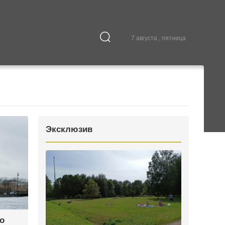
7 августа , пятница
Культура
В городе
Эксклюзив
го