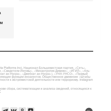
а
ом
 Platforms Inc), Национал-Большевистская партия, «Сеть»,
и, «Свидетели Иеговы», «Мизантропик Дивижн», «ИГИЛ», «Аль-
бхат ан-Нусра», «Джебхат ан-Нусра»), «УНА-УНСО», «Правый
полняющие функции иноагентов. Общественное движение «Штабы
ности к экстремистской деятельности или терроризму. Instagram
е сбора, систематизации и анализа сведений, относящихся к
X