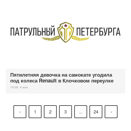
Пятилетняя девочка на самокате угодила
под колеса Renault в Клочковом переулке
19:08, 4 мая
‹
1
2
3
...
24
›