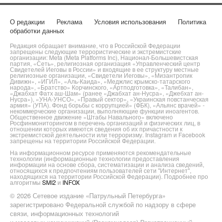
О редакции
Реклама
Условия использования
Политика
обработки данных
Редакция обращает внимание, что в Российской Федерации
запрещены следующие террористические и экстремистские
организации: Meta (Meta Platforms Inc), Национал-Большевистская
партия, «Сеть», религиозная организация «Управленческий центр
Свидетелей Иеговы в России» и входящие в ее структуру местные
религиозные организации, «Свидетели Иеговы», «Мизантропик
Дивижн», «ИГИЛ», «Аль-Каида», «Меджлис крымско-татарского
народа», «Братство» Корчинского, «Артподготовка», «Талибан»,
«Джабхат Фатх аш-Шам» (ранее «Джабхат ан-Нусра», «Джебхат ан-
Нусра»), «УНА-УНСО», «Правый сектор», «Украинская повстанческая
армия» (УПА). Фонд борьбы с коррупцией» (ФБК), «Альянс врачей» -
некоммерческие организации, выполняющие функции иноагентов.
Общественное движение «Штабы Навального» включено
Росфинмониторингом в перечень организаций и физических лиц, в
отношении которых имеются сведения об их причастности к
экстремистской деятельности или терроризму. Instagram и Facebook
запрещены на территории Российской Федерации.
На информационном ресурсе применяются рекомендательные
технологии (информационные технологии предоставления
информации на основе сбора, систематизации и анализа сведений,
относящихся к предпочтениям пользователей сети "Интернет",
находящихся на территории Российской Федерации). Подробнее про
алгоритмы
SMI2
и
INFOX
© 2026 Сетевое издание «Патрульный Петербурга»
зарегистрировано Федеральной службой по надзору в сфере
связи, информационных технологий