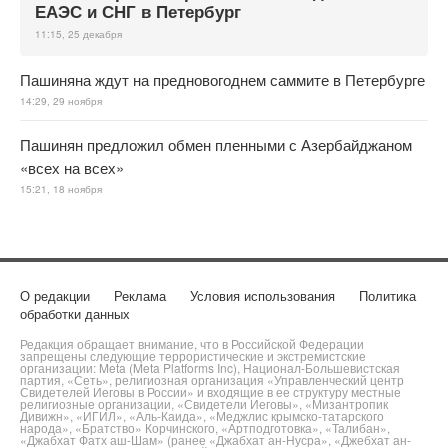
ЕАЭС и СНГ в Петербург
11:15, 25 декабря
Пашиняна ждут на предновогоднем саммите в Петербурге
14:29, 29 ноября
Пашинян предложил обмен пленными с Азербайджаном
«всех на всех»
15:21, 18 ноября
О редакции
Реклама
Условия использования
Политика
обработки данных
Редакция обращает внимание, что в Российской Федерации
запрещены следующие террористические и экстремистские
организации: Meta (Meta Platforms Inc), Национал-Большевистская
партия, «Сеть», религиозная организация «Управленческий центр
Свидетелей Иеговы в России» и входящие в ее структуру местные
религиозные организации, «Свидетели Иеговы», «Мизантропик
Дивижн», «ИГИЛ», «Аль-Каида», «Меджлис крымско-татарского
народа», «Братство» Корчинского, «Артподготовка», «Талибан»,
«Джабхат Фатх аш-Шам» (ранее «Джабхат ан-Нусра», «Джебхат ан-