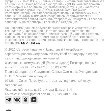
Нусра»), «УНА-УНСО», «Правый сектор», «Украинская повстанческая
армия» (УПА). Фонд борьбы с коррупцией» (ФБК), «Альянс врачей» -
некоммерческие организации, выполняющие функции иноагентов.
Общественное движение «Штабы Навального» включено
Росфинмониторингом в перечень организаций и физических лиц, в
отношении которых имеются сведения об их причастности к
экстремистской деятельности или терроризму. Instagram и Facebook
запрещены на территории Российской Федерации.
На информационном ресурсе применяются рекомендательные
технологии (информационные технологии предоставления
информации на основе сбора, систематизации и анализа сведений,
относящихся к предпочтениям пользователей сети "Интернет",
находящихся на территории Российской Федерации). Подробнее про
алгоритмы
SMI2
и
INFOX
© 2026 Сетевое издание «Патрульный Петербурга»
зарегистрировано Федеральной службой по надзору в сфере
связи, информационных технологий
и массовых коммуникаций (Роскомнадзор) Регистрационный
номер ЭЛ № ФС 77 - 82871 от 30.03.2022.
Главный редактор: Солдатова Софья Олеговна. Учредители:
ООО "Региональные медиа",
97136, г. Санкт-Петербург, вн.тер.г.муниципальный округ
Чкаловское,
Чкаловский пр-кт., д. 60, литера Д, пом. 1-Н
Контакты: patrol@patrol.spb.ru, 8 (812) 243 15 06