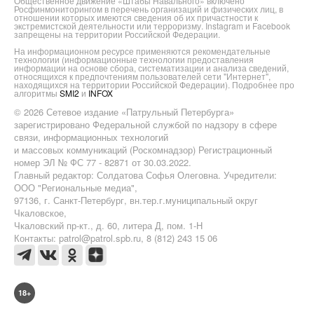
Общественное движение «Штабы Навального» включено
Росфинмониторингом в перечень организаций и физических лиц, в
отношении которых имеются сведения об их причастности к
экстремистской деятельности или терроризму. Instagram и Facebook
запрещены на территории Российской Федерации.
На информационном ресурсе применяются рекомендательные
технологии (информационные технологии предоставления
информации на основе сбора, систематизации и анализа сведений,
относящихся к предпочтениям пользователей сети "Интернет",
находящихся на территории Российской Федерации). Подробнее про
алгоритмы
SMI2
и
INFOX
© 2026 Сетевое издание «Патрульный Петербурга»
зарегистрировано Федеральной службой по надзору в сфере
связи, информационных технологий
и массовых коммуникаций (Роскомнадзор) Регистрационный
номер ЭЛ № ФС 77 - 82871 от 30.03.2022.
Главный редактор: Солдатова Софья Олеговна. Учредители:
ООО "Региональные медиа",
97136, г. Санкт-Петербург, вн.тер.г.муниципальный округ
Чкаловское,
Чкаловский пр-кт., д. 60, литера Д, пом. 1-Н
Контакты: patrol@patrol.spb.ru, 8 (812) 243 15 06
18+