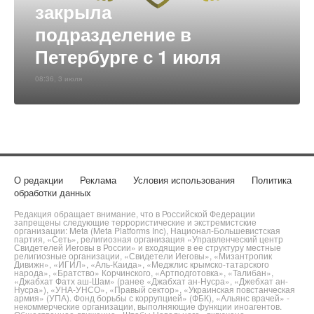
закрыла
подразделение в
Петербурге с 1 июля
08:36, 3 июля
О редакции
Реклама
Условия использования
Политика
обработки данных
Редакция обращает внимание, что в Российской Федерации
запрещены следующие террористические и экстремистские
организации: Meta (Meta Platforms Inc), Национал-Большевистская
партия, «Сеть», религиозная организация «Управленческий центр
Свидетелей Иеговы в России» и входящие в ее структуру местные
религиозные организации, «Свидетели Иеговы», «Мизантропик
Дивижн», «ИГИЛ», «Аль-Каида», «Меджлис крымско-татарского
народа», «Братство» Корчинского, «Артподготовка», «Талибан»,
«Джабхат Фатх аш-Шам» (ранее «Джабхат ан-Нусра», «Джебхат ан-
Нусра»), «УНА-УНСО», «Правый сектор», «Украинская повстанческая
армия» (УПА). Фонд борьбы с коррупцией» (ФБК), «Альянс врачей» -
некоммерческие организации, выполняющие функции иноагентов.