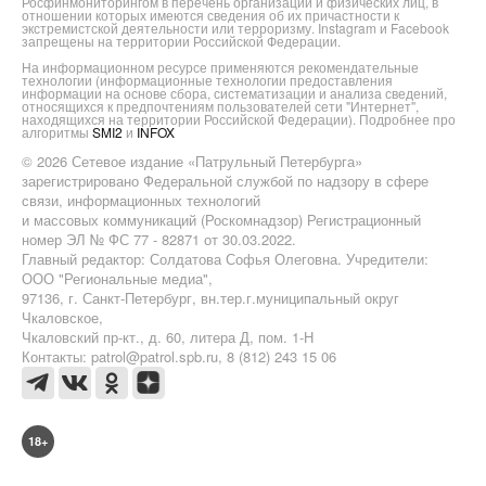
Росфинмониторингом в перечень организаций и физических лиц, в
отношении которых имеются сведения об их причастности к
экстремистской деятельности или терроризму. Instagram и Facebook
запрещены на территории Российской Федерации.
На информационном ресурсе применяются рекомендательные
технологии (информационные технологии предоставления
информации на основе сбора, систематизации и анализа сведений,
относящихся к предпочтениям пользователей сети "Интернет",
находящихся на территории Российской Федерации). Подробнее про
алгоритмы
SMI2
и
INFOX
© 2026 Сетевое издание «Патрульный Петербурга»
зарегистрировано Федеральной службой по надзору в сфере
связи, информационных технологий
и массовых коммуникаций (Роскомнадзор) Регистрационный
номер ЭЛ № ФС 77 - 82871 от 30.03.2022.
Главный редактор: Солдатова Софья Олеговна. Учредители:
ООО "Региональные медиа",
97136, г. Санкт-Петербург, вн.тер.г.муниципальный округ
Чкаловское,
Чкаловский пр-кт., д. 60, литера Д, пом. 1-Н
Контакты: patrol@patrol.spb.ru, 8 (812) 243 15 06
18+