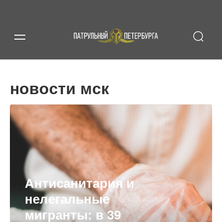
новости мск
Антисанитария и
нелегальные
мигранты: в 39