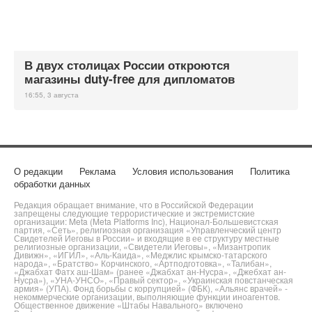
В двух столицах России откроются
магазины duty-free для дипломатов
16:55, 3 августа
О редакции
Реклама
Условия использования
Политика
обработки данных
Редакция обращает внимание, что в Российской Федерации
запрещены следующие террористические и экстремистские
организации: Meta (Meta Platforms Inc), Национал-Большевистская
партия, «Сеть», религиозная организация «Управленческий центр
Свидетелей Иеговы в России» и входящие в ее структуру местные
религиозные организации, «Свидетели Иеговы», «Мизантропик
Дивижн», «ИГИЛ», «Аль-Каида», «Меджлис крымско-татарского
народа», «Братство» Корчинского, «Артподготовка», «Талибан»,
«Джабхат Фатх аш-Шам» (ранее «Джабхат ан-Нусра», «Джебхат ан-
Нусра»), «УНА-УНСО», «Правый сектор», «Украинская повстанческая
армия» (УПА). Фонд борьбы с коррупцией» (ФБК), «Альянс врачей» -
некоммерческие организации, выполняющие функции иноагентов.
Общественное движение «Штабы Навального» включено