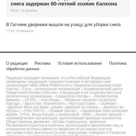
снега задержан 60-летний хозяин балкона
09:20, 19 декабря
В Гатчине дворники вышли на улицу для уборки снега
17:54, 19 февраля
О редакции
Реклама
Условия использования
Политика
обработки данных
Редакция обращает внимание, что в Российской Федерации
запрещены следующие террористические и экстремистские
организации: Meta (Meta Platforms Inc), Национал-Большевистская
партия, «Сеть», религиозная организация «Управленческий центр
Свидетелей Иеговы в России» и входящие в ее структуру местные
религиозные организации, «Свидетели Иеговы», «Мизантропик
Дивижн», «ИГИЛ», «Аль-Каида», «Меджлис крымско-татарского
народа», «Братство» Корчинского, «Артподготовка», «Талибан»,
«Джабхат Фатх аш-Шам» (ранее «Джабхат ан-Нусра», «Джебхат ан-
Нусра»), «УНА-УНСО», «Правый сектор», «Украинская повстанческая
армия» (УПА). Фонд борьбы с коррупцией» (ФБК), «Альянс врачей» -
некоммерческие организации, выполняющие функции иноагентов.
Общественное движение «Штабы Навального» включено
Росфинмониторингом в перечень организаций и физических лиц, в
отношении которых имеются сведения об их причастности к
экстремистской деятельности или терроризму. Instagram и Facebook
запрещены на территории Российской Федерации.