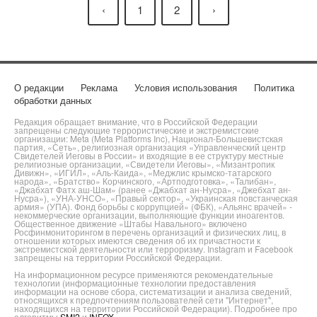
‹
1
2
›
О редакции
Реклама
Условия использования
Политика
обработки данных
Редакция обращает внимание, что в Российской Федерации
запрещены следующие террористические и экстремистские
организации: Meta (Meta Platforms Inc), Национал-Большевистская
партия, «Сеть», религиозная организация «Управленческий центр
Свидетелей Иеговы в России» и входящие в ее структуру местные
религиозные организации, «Свидетели Иеговы», «Мизантропик
Дивижн», «ИГИЛ», «Аль-Каида», «Меджлис крымско-татарского
народа», «Братство» Корчинского, «Артподготовка», «Талибан»,
«Джабхат Фатх аш-Шам» (ранее «Джабхат ан-Нусра», «Джебхат ан-
Нусра»), «УНА-УНСО», «Правый сектор», «Украинская повстанческая
армия» (УПА). Фонд борьбы с коррупцией» (ФБК), «Альянс врачей» -
некоммерческие организации, выполняющие функции иноагентов.
Общественное движение «Штабы Навального» включено
Росфинмониторингом в перечень организаций и физических лиц, в
отношении которых имеются сведения об их причастности к
экстремистской деятельности или терроризму. Instagram и Facebook
запрещены на территории Российской Федерации.
На информационном ресурсе применяются рекомендательные
технологии (информационные технологии предоставления
информации на основе сбора, систематизации и анализа сведений,
относящихся к предпочтениям пользователей сети "Интернет",
находящихся на территории Российской Федерации). Подробнее про
алгоритмы
SMI2
и
INFOX