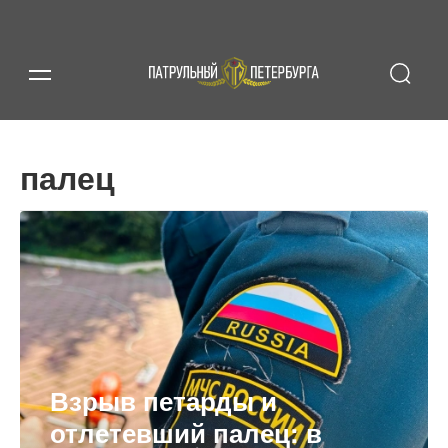
палец
Взрыв петарды и
отлетевший палец: в