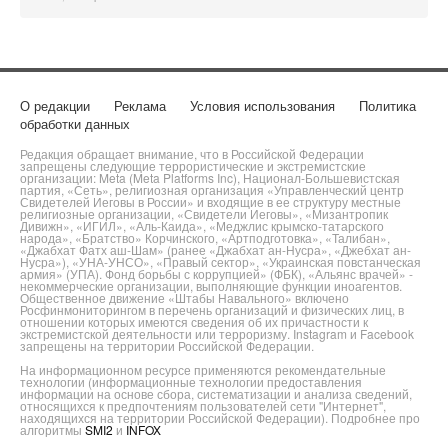
О редакции
Реклама
Условия использования
Политика
обработки данных
Редакция обращает внимание, что в Российской Федерации
запрещены следующие террористические и экстремистские
организации: Meta (Meta Platforms Inc), Национал-Большевистская
партия, «Сеть», религиозная организация «Управленческий центр
Свидетелей Иеговы в России» и входящие в ее структуру местные
религиозные организации, «Свидетели Иеговы», «Мизантропик
Дивижн», «ИГИЛ», «Аль-Каида», «Меджлис крымско-татарского
народа», «Братство» Корчинского, «Артподготовка», «Талибан»,
«Джабхат Фатх аш-Шам» (ранее «Джабхат ан-Нусра», «Джебхат ан-
Нусра»), «УНА-УНСО», «Правый сектор», «Украинская повстанческая
армия» (УПА). Фонд борьбы с коррупцией» (ФБК), «Альянс врачей» -
некоммерческие организации, выполняющие функции иноагентов.
Общественное движение «Штабы Навального» включено
Росфинмониторингом в перечень организаций и физических лиц, в
отношении которых имеются сведения об их причастности к
экстремистской деятельности или терроризму. Instagram и Facebook
запрещены на территории Российской Федерации.
На информационном ресурсе применяются рекомендательные
технологии (информационные технологии предоставления
информации на основе сбора, систематизации и анализа сведений,
относящихся к предпочтениям пользователей сети "Интернет",
находящихся на территории Российской Федерации). Подробнее про
алгоритмы
SMI2
и
INFOX