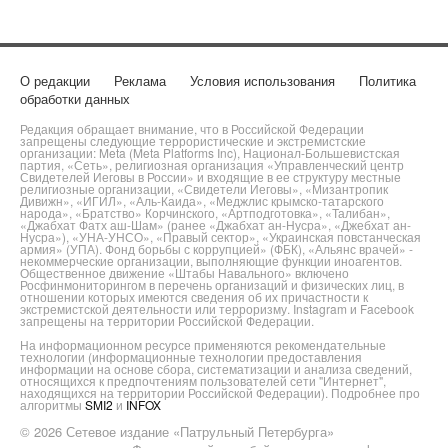
О редакции
Реклама
Условия использования
Политика
обработки данных
Редакция обращает внимание, что в Российской Федерации
запрещены следующие террористические и экстремистские
организации: Meta (Meta Platforms Inc), Национал-Большевистская
партия, «Сеть», религиозная организация «Управленческий центр
Свидетелей Иеговы в России» и входящие в ее структуру местные
религиозные организации, «Свидетели Иеговы», «Мизантропик
Дивижн», «ИГИЛ», «Аль-Каида», «Меджлис крымско-татарского
народа», «Братство» Корчинского, «Артподготовка», «Талибан»,
«Джабхат Фатх аш-Шам» (ранее «Джабхат ан-Нусра», «Джебхат ан-
Нусра»), «УНА-УНСО», «Правый сектор», «Украинская повстанческая
армия» (УПА). Фонд борьбы с коррупцией» (ФБК), «Альянс врачей» -
некоммерческие организации, выполняющие функции иноагентов.
Общественное движение «Штабы Навального» включено
Росфинмониторингом в перечень организаций и физических лиц, в
отношении которых имеются сведения об их причастности к
экстремистской деятельности или терроризму. Instagram и Facebook
запрещены на территории Российской Федерации.
На информационном ресурсе применяются рекомендательные
технологии (информационные технологии предоставления
информации на основе сбора, систематизации и анализа сведений,
относящихся к предпочтениям пользователей сети "Интернет",
находящихся на территории Российской Федерации). Подробнее про
алгоритмы
SMI2
и
INFOX
© 2026 Сетевое издание «Патрульный Петербурга»