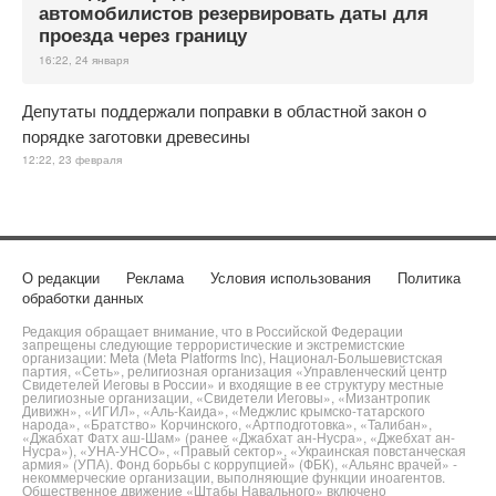
автомобилистов резервировать даты для
проезда через границу
16:22, 24 января
Депутаты поддержали поправки в областной закон о
порядке заготовки древесины
12:22, 23 февраля
О редакции
Реклама
Условия использования
Политика
обработки данных
Редакция обращает внимание, что в Российской Федерации
запрещены следующие террористические и экстремистские
организации: Meta (Meta Platforms Inc), Национал-Большевистская
партия, «Сеть», религиозная организация «Управленческий центр
Свидетелей Иеговы в России» и входящие в ее структуру местные
религиозные организации, «Свидетели Иеговы», «Мизантропик
Дивижн», «ИГИЛ», «Аль-Каида», «Меджлис крымско-татарского
народа», «Братство» Корчинского, «Артподготовка», «Талибан»,
«Джабхат Фатх аш-Шам» (ранее «Джабхат ан-Нусра», «Джебхат ан-
Нусра»), «УНА-УНСО», «Правый сектор», «Украинская повстанческая
армия» (УПА). Фонд борьбы с коррупцией» (ФБК), «Альянс врачей» -
некоммерческие организации, выполняющие функции иноагентов.
Общественное движение «Штабы Навального» включено