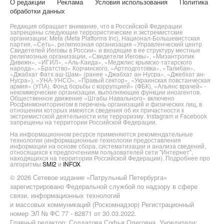
О редакции
Реклама
Условия использования
Политика
обработки данных
Редакция обращает внимание, что в Российской Федерации
запрещены следующие террористические и экстремистские
организации: Meta (Meta Platforms Inc), Национал-Большевистская
партия, «Сеть», религиозная организация «Управленческий центр
Свидетелей Иеговы в России» и входящие в ее структуру местные
религиозные организации, «Свидетели Иеговы», «Мизантропик
Дивижн», «ИГИЛ», «Аль-Каида», «Меджлис крымско-татарского
народа», «Братство» Корчинского, «Артподготовка», «Талибан»,
«Джабхат Фатх аш-Шам» (ранее «Джабхат ан-Нусра», «Джебхат ан-
Нусра»), «УНА-УНСО», «Правый сектор», «Украинская повстанческая
армия» (УПА). Фонд борьбы с коррупцией» (ФБК), «Альянс врачей» -
некоммерческие организации, выполняющие функции иноагентов.
Общественное движение «Штабы Навального» включено
Росфинмониторингом в перечень организаций и физических лиц, в
отношении которых имеются сведения об их причастности к
экстремистской деятельности или терроризму. Instagram и Facebook
запрещены на территории Российской Федерации.
На информационном ресурсе применяются рекомендательные
технологии (информационные технологии предоставления
информации на основе сбора, систематизации и анализа сведений,
относящихся к предпочтениям пользователей сети "Интернет",
находящихся на территории Российской Федерации). Подробнее про
алгоритмы
SMI2
и
INFOX
© 2026 Сетевое издание «Патрульный Петербурга»
зарегистрировано Федеральной службой по надзору в сфере
связи, информационных технологий
и массовых коммуникаций (Роскомнадзор) Регистрационный
номер ЭЛ № ФС 77 - 82871 от 30.03.2022.
Главный редактор: Солдатова Софья Олеговна. Учредители: