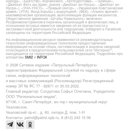
народа», «Братство» Корчинского, «Артподготовка», «Талибан»,
«Джабхат Фатх аш-Шам» (ранее «Джабхат ан-Нусра», «Джебхат ан-
Нусра»), «УНА-УНСО», «Правый сектор», «Украинская повстанческая
армия» (УПА). Фонд борьбы с коррупцией» (ФБК), «Альянс врачей» -
некоммерческие организации, выполняющие функции иноагентов.
Общественное движение «Штабы Навального» включено
Росфинмониторингом в перечень организаций и физических лиц, в
отношении которых имеются сведения об их причастности к
экстремистской деятельности или терроризму. Instagram и Facebook
запрещены на территории Российской Федерации.
На информационном ресурсе применяются рекомендательные
технологии (информационные технологии предоставления
информации на основе сбора, систематизации и анализа сведений,
относящихся к предпочтениям пользователей сети "Интернет",
находящихся на территории Российской Федерации). Подробнее про
алгоритмы
SMI2
и
INFOX
© 2026 Сетевое издание «Патрульный Петербурга»
зарегистрировано Федеральной службой по надзору в сфере
связи, информационных технологий
и массовых коммуникаций (Роскомнадзор) Регистрационный
номер ЭЛ № ФС 77 - 82871 от 30.03.2022.
Главный редактор: Солдатова Софья Олеговна. Учредители:
ООО "Региональные медиа",
97136, г. Санкт-Петербург, вн.тер.г.муниципальный округ
Чкаловское,
Чкаловский пр-кт., д. 60, литера Д, пом. 1-Н
Контакты: patrol@patrol.spb.ru, 8 (812) 243 15 06