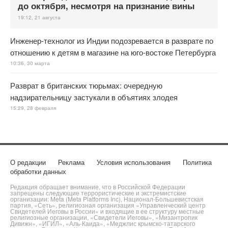
до октября, несмотря на признание вины
19:12, 21 августа
Инженер-технолог из Индии подозревается в разврате по
отношению к детям в магазине на юго-востоке Петербурга
10:36, 30 марта
Разврат в британских тюрьмах: очередную
надзирательницу застукали в объятиях злодея
15:29, 28 февраля
О редакции
Реклама
Условия использования
Политика
обработки данных
Редакция обращает внимание, что в Российской Федерации
запрещены следующие террористические и экстремистские
организации: Meta (Meta Platforms Inc), Национал-Большевистская
партия, «Сеть», религиозная организация «Управленческий центр
Свидетелей Иеговы в России» и входящие в ее структуру местные
религиозные организации, «Свидетели Иеговы», «Мизантропик
Дивижн», «ИГИЛ», «Аль-Каида», «Меджлис крымско-татарского