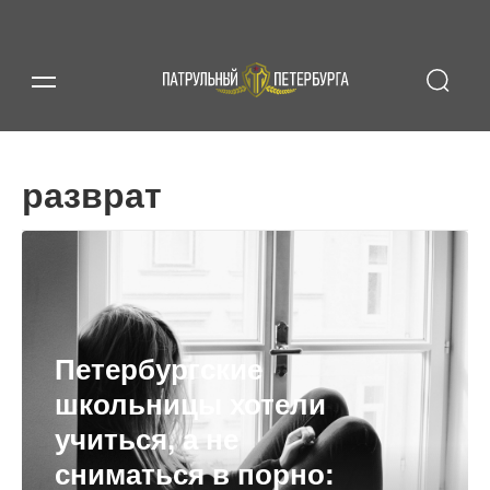
разврат
Петербургские
школьницы хотели
учиться, а не
сниматься в порно: