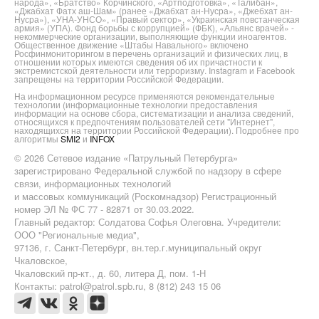
народа», «Братство» Корчинского, «Артподготовка», «Талибан»,
«Джабхат Фатх аш-Шам» (ранее «Джабхат ан-Нусра», «Джебхат ан-
Нусра»), «УНА-УНСО», «Правый сектор», «Украинская повстанческая
армия» (УПА). Фонд борьбы с коррупцией» (ФБК), «Альянс врачей» -
некоммерческие организации, выполняющие функции иноагентов.
Общественное движение «Штабы Навального» включено
Росфинмониторингом в перечень организаций и физических лиц, в
отношении которых имеются сведения об их причастности к
экстремистской деятельности или терроризму. Instagram и Facebook
запрещены на территории Российской Федерации.
На информационном ресурсе применяются рекомендательные
технологии (информационные технологии предоставления
информации на основе сбора, систематизации и анализа сведений,
относящихся к предпочтениям пользователей сети "Интернет",
находящихся на территории Российской Федерации). Подробнее про
алгоритмы
SMI2
и
INFOX
© 2026 Сетевое издание «Патрульный Петербурга»
зарегистрировано Федеральной службой по надзору в сфере
связи, информационных технологий
и массовых коммуникаций (Роскомнадзор) Регистрационный
номер ЭЛ № ФС 77 - 82871 от 30.03.2022.
Главный редактор: Солдатова Софья Олеговна. Учредители:
ООО "Региональные медиа",
97136, г. Санкт-Петербург, вн.тер.г.муниципальный округ
Чкаловское,
Чкаловский пр-кт., д. 60, литера Д, пом. 1-Н
Контакты: patrol@patrol.spb.ru, 8 (812) 243 15 06