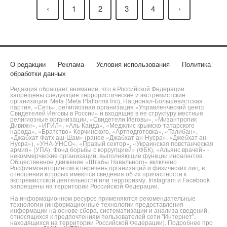
‹
1
2
3
4
›
О редакции
Реклама
Условия использования
Политика
обработки данных
Редакция обращает внимание, что в Российской Федерации
запрещены следующие террористические и экстремистские
организации: Meta (Meta Platforms Inc), Национал-Большевистская
партия, «Сеть», религиозная организация «Управленческий центр
Свидетелей Иеговы в России» и входящие в ее структуру местные
религиозные организации, «Свидетели Иеговы», «Мизантропик
Дивижн», «ИГИЛ», «Аль-Каида», «Меджлис крымско-татарского
народа», «Братство» Корчинского, «Артподготовка», «Талибан»,
«Джабхат Фатх аш-Шам» (ранее «Джабхат ан-Нусра», «Джебхат ан-
Нусра»), «УНА-УНСО», «Правый сектор», «Украинская повстанческая
армия» (УПА). Фонд борьбы с коррупцией» (ФБК), «Альянс врачей» -
некоммерческие организации, выполняющие функции иноагентов.
Общественное движение «Штабы Навального» включено
Росфинмониторингом в перечень организаций и физических лиц, в
отношении которых имеются сведения об их причастности к
экстремистской деятельности или терроризму. Instagram и Facebook
запрещены на территории Российской Федерации.
На информационном ресурсе применяются рекомендательные
технологии (информационные технологии предоставления
информации на основе сбора, систематизации и анализа сведений,
относящихся к предпочтениям пользователей сети "Интернет",
находящихся на территории Российской Федерации). Подробнее про