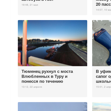
20 пас
19:48, 21 мая
14:07, 10 ма
Тюменец рухнул с моста
В уфим
Влюбленных в Туру и
сапог 
понесся по течению
школь
13:12, 22 апреля
15:01, 2 апр