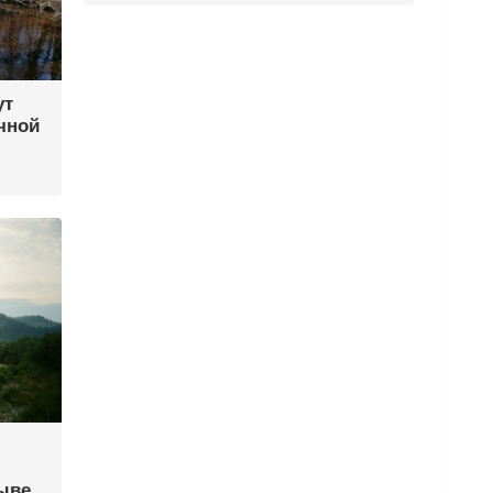
ут
чной
ыве