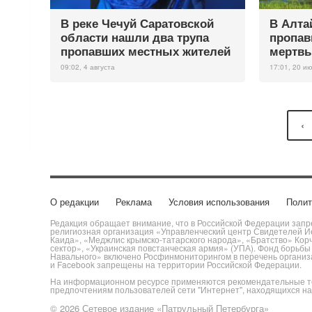
В реке Чечуй Саратовской
В Алта
области нашли два трупа
пропав
пропавших местных жителей
мертвы
09:02, 4 августа
17:01, 20 и
‹
О редакции
Реклама
Условия использования
Полит
Редакция обращает внимание, что в Российской Федерации запре
религиозная организация «Управленческий центр Свидетелей Ие
Каида», «Меджлис крымско-татарского народа», «Братство» Кор
сектор», «Украинская повстанческая армия» (УПА). Фонд борьб
Навального» включено Росфинмониторингом в перечень организац
и Facebook запрещены на территории Российской Федерации.
На информационном ресурсе применяются рекомендательные те
предпочтениям пользователей сети "Интернет", находящихся н
© 2026 Сетевое издание «Патрульный Петербурга»