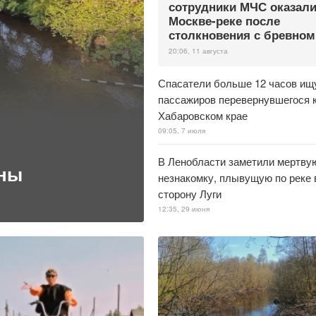
сотрудники МЧС оказали
Москве-реке после
столкновения с бревном
20:06, 11 августа
Спасатели больше 12 часов ищ
пассажиров перевернувшегося к
Хабаровском крае
09:05, 7 июля
В Ленобласти заметили мертву
ины
незнакомку, плывущую по реке 
сторону Луги
12:35, 29 июня