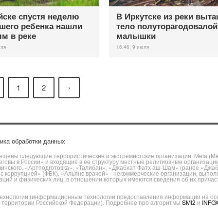
йске спустя неделю
В Иркутске из реки выт
шего ребенка нашли
тело полуторагодовалой
м в реке
малышки
юля
16:46, 9 июля
1
2
›
ика обработки данных
щены следующие террористические и экстремистские организации: Meta (Meta
говы в России» и входящие в ее структуру местные религиозные организаци
чинского, «Артподготовка», «Талибан», «Джабхат Фатх аш-Шам» (ранее «Джа
ы с коррупцией» (ФБК), «Альянс врачей» - некоммерческие организации, вы
ий и физических лиц, в отношении которых имеются сведения об их причаст
хнологии (информационные технологии предоставления информации на основ
а территории Российской Федерации). Подробнее про алгоритмы
SMI2
и
INFO