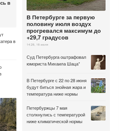
сь в
В Петербурге за первую
половину июля воздух
прогревался максимум до
ут
+29,7 градусов
атера в
14:26, 16 июля
Суд Петербурга оштрафовал
юмориста Михаила Шаца*
ю
в
В Петербурге с 22 по 28 июня
будут биться знойная жара и
температура ниже нормы
Петербуржцы 7 мая
столкнулись с температурой
ниже климатической нормы