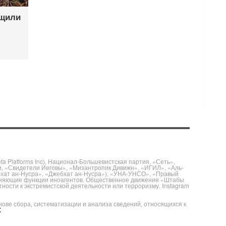
ащили
 Platforms Inc), Национал-Большевистская партия, «Сеть»,
и, «Свидетели Иеговы», «Мизантропик Дивижн», «ИГИЛ», «Аль-
бхат ан-Нусра», «Джебхат ан-Нусра»), «УНА-УНСО», «Правый
полняющие функции иноагентов. Общественное движение «Штабы
ности к экстремистской деятельности или терроризму. Instagram
е сбора, систематизации и анализа сведений, относящихся к
X