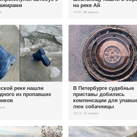
сажирами
на реке Ай
я
14:07, 28 апреля
ской реке нашли
В Петербурге судебные
одного из пропавших
приставы добились
ников
компенсации для упавше
люк собачницы
еля
12:14, 16 ноября