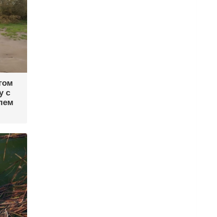
гом
у с
лем