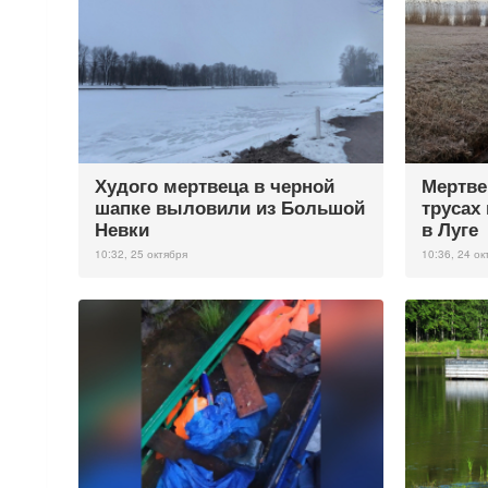
Худого мертвеца в черной
Мертве
шапке выловили из Большой
трусах
Невки
в Луге
10:32, 25 октября
10:36, 24 ок