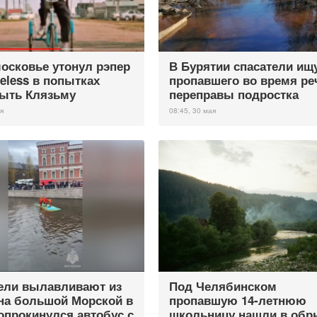
осковье утонул рэпер
В Бурятии спасатели ищ
peless в попытках
пропавшего во время ре
ыть Клязьму
переправы подростка
я
08:45, 30 мая
ели вылавливают из
Под Челябинском
на большой Морской в
пропавшую 14-летнюю
опрокинулся автобус с
школьницу нашли в обр