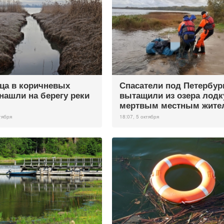
ца в коричневых
Спасатели под Петербур
 нашли на берегу реки
вытащили из озера лодк
мертвым местным жите
тября
18:07, 5 октября