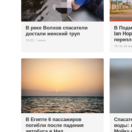
В реке Волхов спасатели
В Подм
достали женский труп
Ian Ho
перепл
19:33, 1 июня
16:18, 30 ма
В Египте 6 пассажиров
Спасат
погибли после падения
воды: 
автобуса в Нил
Мойку 