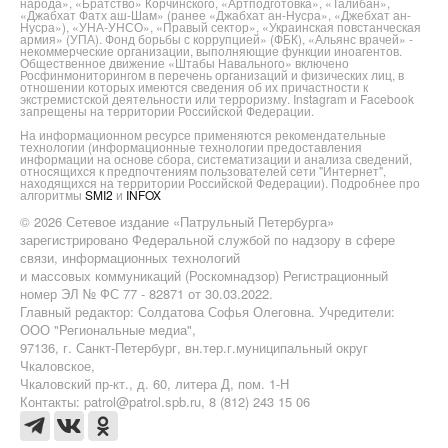
народа», «Братство» Корчинского, «Артподготовка», «Талибан»,
«Джабхат Фатх аш-Шам» (ранее «Джабхат ан-Нусра», «Джебхат ан-
Нусра»), «УНА-УНСО», «Правый сектор», «Украинская повстанческая
армия» (УПА). Фонд борьбы с коррупцией» (ФБК), «Альянс врачей» -
некоммерческие организации, выполняющие функции иноагентов.
Общественное движение «Штабы Навального» включено
Росфинмониторингом в перечень организаций и физических лиц, в
отношении которых имеются сведения об их причастности к
экстремистской деятельности или терроризму. Instagram и Facebook
запрещены на территории Российской Федерации.
На информационном ресурсе применяются рекомендательные
технологии (информационные технологии предоставления
информации на основе сбора, систематизации и анализа сведений,
относящихся к предпочтениям пользователей сети "Интернет",
находящихся на территории Российской Федерации). Подробнее про
алгоритмы
SMI2
и
INFOX
© 2026 Сетевое издание «Патрульный Петербурга»
зарегистрировано Федеральной службой по надзору в сфере
связи, информационных технологий
и массовых коммуникаций (Роскомнадзор) Регистрационный
номер ЭЛ № ФС 77 - 82871 от 30.03.2022.
Главный редактор: Солдатова Софья Олеговна. Учредители:
ООО "Региональные медиа",
97136, г. Санкт-Петербург, вн.тер.г.муниципальный округ
Чкаловское,
Чкаловский пр-кт., д. 60, литера Д, пом. 1-Н
Контакты: patrol@patrol.spb.ru, 8 (812) 243 15 06