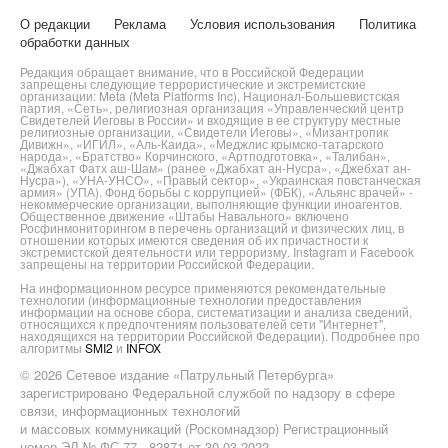
О редакции
Реклама
Условия использования
Политика
обработки данных
Редакция обращает внимание, что в Российской Федерации
запрещены следующие террористические и экстремистские
организации: Meta (Meta Platforms Inc), Национал-Большевистская
партия, «Сеть», религиозная организация «Управленческий центр
Свидетелей Иеговы в России» и входящие в ее структуру местные
религиозные организации, «Свидетели Иеговы», «Мизантропик
Дивижн», «ИГИЛ», «Аль-Каида», «Меджлис крымско-татарского
народа», «Братство» Корчинского, «Артподготовка», «Талибан»,
«Джабхат Фатх аш-Шам» (ранее «Джабхат ан-Нусра», «Джебхат ан-
Нусра»), «УНА-УНСО», «Правый сектор», «Украинская повстанческая
армия» (УПА). Фонд борьбы с коррупцией» (ФБК), «Альянс врачей» -
некоммерческие организации, выполняющие функции иноагентов.
Общественное движение «Штабы Навального» включено
Росфинмониторингом в перечень организаций и физических лиц, в
отношении которых имеются сведения об их причастности к
экстремистской деятельности или терроризму. Instagram и Facebook
запрещены на территории Российской Федерации.
На информационном ресурсе применяются рекомендательные
технологии (информационные технологии предоставления
информации на основе сбора, систематизации и анализа сведений,
относящихся к предпочтениям пользователей сети "Интернет",
находящихся на территории Российской Федерации). Подробнее про
алгоритмы
SMI2
и
INFOX
© 2026 Сетевое издание «Патрульный Петербурга»
зарегистрировано Федеральной службой по надзору в сфере
связи, информационных технологий
и массовых коммуникаций (Роскомнадзор) Регистрационный
номер ЭЛ № ФС 77 - 82871 от 30.03.2022.