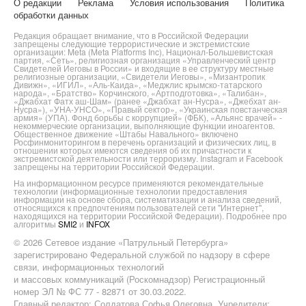
О редакции
Реклама
Условия использования
Политика
обработки данных
Редакция обращает внимание, что в Российской Федерации
запрещены следующие террористические и экстремистские
организации: Meta (Meta Platforms Inc), Национал-Большевистская
партия, «Сеть», религиозная организация «Управленческий центр
Свидетелей Иеговы в России» и входящие в ее структуру местные
религиозные организации, «Свидетели Иеговы», «Мизантропик
Дивижн», «ИГИЛ», «Аль-Каида», «Меджлис крымско-татарского
народа», «Братство» Корчинского, «Артподготовка», «Талибан»,
«Джабхат Фатх аш-Шам» (ранее «Джабхат ан-Нусра», «Джебхат ан-
Нусра»), «УНА-УНСО», «Правый сектор», «Украинская повстанческая
армия» (УПА). Фонд борьбы с коррупцией» (ФБК), «Альянс врачей» -
некоммерческие организации, выполняющие функции иноагентов.
Общественное движение «Штабы Навального» включено
Росфинмониторингом в перечень организаций и физических лиц, в
отношении которых имеются сведения об их причастности к
экстремистской деятельности или терроризму. Instagram и Facebook
запрещены на территории Российской Федерации.
На информационном ресурсе применяются рекомендательные
технологии (информационные технологии предоставления
информации на основе сбора, систематизации и анализа сведений,
относящихся к предпочтениям пользователей сети "Интернет",
находящихся на территории Российской Федерации). Подробнее про
алгоритмы
SMI2
и
INFOX
© 2026 Сетевое издание «Патрульный Петербурга»
зарегистрировано Федеральной службой по надзору в сфере
связи, информационных технологий
и массовых коммуникаций (Роскомнадзор) Регистрационный
номер ЭЛ № ФС 77 - 82871 от 30.03.2022.
Главный редактор: Солдатова Софья Олеговна. Учредители: