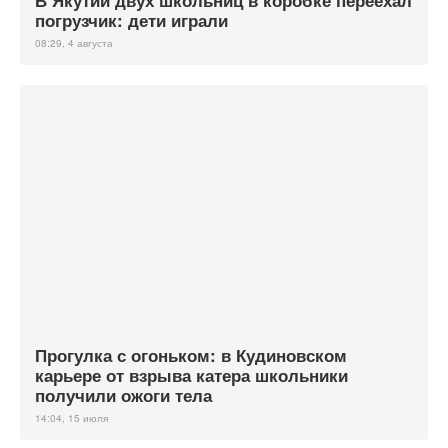
В Якутии двух школьниц в коробке переехал
погрузчик: дети играли
08:29, 4 августа
Прогулка с огоньком: в Кудиновском
карьере от взрыва катера школьники
получили ожоги тела
14:04, 15 июля