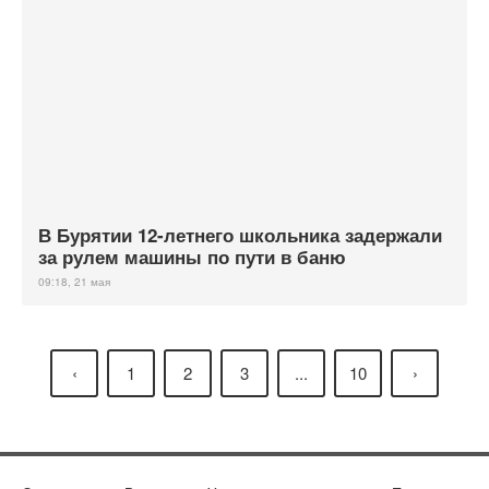
В Бурятии 12-летнего школьника задержали
за рулем машины по пути в баню
09:18, 21 мая
‹
1
2
3
...
10
›