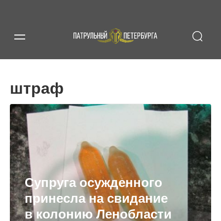
штраф
Супруга осужденного
принесла на свидание
в колонию Ленобласти