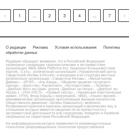
‹
1
...
2
3
4
...
7
›
О редакции
Реклама
Условия использования
Политика
обработки данных
Редакция обращает внимание, что в Российской Федерации
запрещены следующие террористические и экстремистские
организации: Meta (Meta Platforms Inc), Национал-Большевистская
партия, «Сеть», религиозная организация «Управленческий центр
Свидетелей Иеговы в России» и входящие в ее структуру местные
религиозные организации, «Свидетели Иеговы», «Мизантропик
Дивижн», «ИГИЛ», «Аль-Каида», «Меджлис крымско-татарского
народа», «Братство» Корчинского, «Артподготовка», «Талибан»,
«Джабхат Фатх аш-Шам» (ранее «Джабхат ан-Нусра», «Джебхат ан-
Нусра»), «УНА-УНСО», «Правый сектор», «Украинская повстанческая
армия» (УПА). Фонд борьбы с коррупцией» (ФБК), «Альянс врачей» -
некоммерческие организации, выполняющие функции иноагентов.
Общественное движение «Штабы Навального» включено
Росфинмониторингом в перечень организаций и физических лиц, в
отношении которых имеются сведения об их причастности к
экстремистской деятельности или терроризму. Instagram и Facebook
запрещены на территории Российской Федерации.
На информационном ресурсе применяются рекомендательные
технологии (информационные технологии предоставления