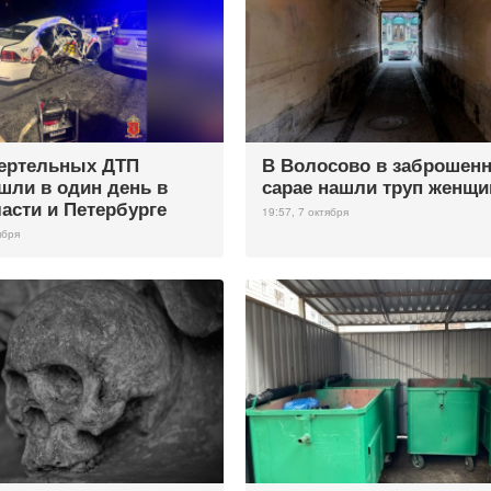
ертельных ДТП
В Волосово в заброшен
шли в один день в
сарае нашли труп женщ
асти и Петербурге
19:57, 7 октября
ября