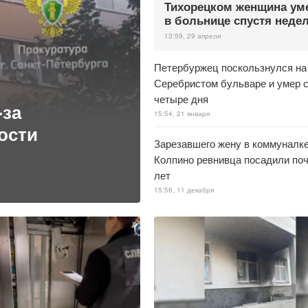
Тихорецком женщина ум
в больнице спустя неде
13:59, 29 апреля
Петербуржец поскользнулся на
Серебристом бульваре и умер 
четыре дня
-за
15:54, 21 января
ости
Зарезавшего жену в коммуналк
Колпино ревнивца посадили поч
лет
15:56, 11 декабря