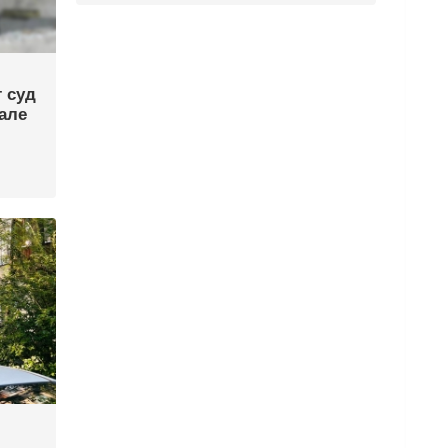
 суд
вале