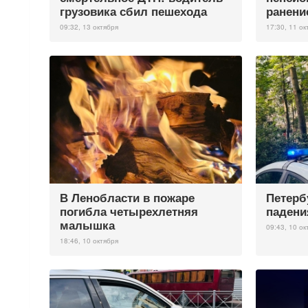
грузовика сбил пешехода
ранени
09:32, 13 октября
17:30, 11 ок
В Ленобласти в пожаре
Петерб
погибла четырехлетняя
падени
малышка
09:43, 10 ок
18:46, 10 октября