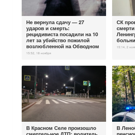
Не вернула сдачу — 27
СК про
ударов и смерть:
смерти
рецидивиста посадили на 10
Ленинг
лет за убийство пожилой
больни
возлюбленной на Обводном
15:14, 2 ноя
15:52, 18 ноября
В Красном Селе произошло
В Лено
смертельное ДТП: водитель
пенсио