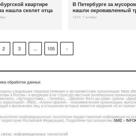
рбургской квартире
В Петербурге за мусоро
а нашла скелет отца
нашли окровавленный т
ября
13:07, 7 октября
2
3
...
105
›
ика обработки данных
щены следующие террористические и экстремистские организации: Meta (Meta
говы в России» и входящие в ее структуру местные религиозные организаци
чинского, «Артподготовка», «Талибан», «Джабхат Фатх аш-Шам» (ранее «Джа
ы с коррупцией» (ФБК), «Альянс врачей» - некоммерческие организации, вы
ий и физических лиц, в отношении которых имеются сведения об их причаст
хнологии (информационные технологии предоставления информации на основ
а территории Российской Федерации). Подробнее про алгоритмы
SMI2
и
INFO
 связи, информационных технологий