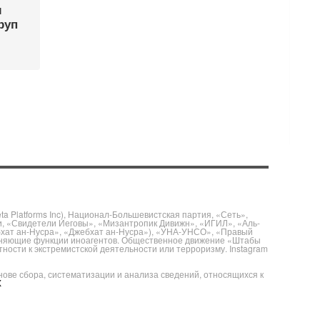
м
руп
 Platforms Inc), Национал-Большевистская партия, «Сеть»,
и, «Свидетели Иеговы», «Мизантропик Дивижн», «ИГИЛ», «Аль-
бхат ан-Нусра», «Джебхат ан-Нусра»), «УНА-УНСО», «Правый
полняющие функции иноагентов. Общественное движение «Штабы
ности к экстремистской деятельности или терроризму. Instagram
е сбора, систематизации и анализа сведений, относящихся к
X