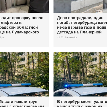
водит проверку после
Двое пострадали, один
 лифтера в
погиб: петербуржца ждет
радской областной
из-за взрыва газа в под
це на Луначарского
детсада на Планерной
бря
12:53, 29 октября
бласти нашли труп
В петербургском туалете
нера с огнестрельным
нашли труп с раной на