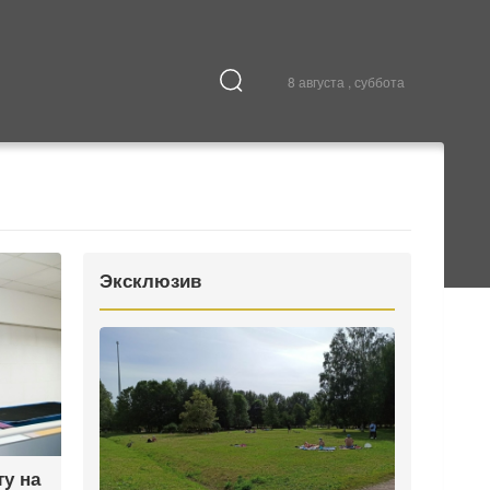
8 августа , суббота
Культура
В городе
Эксклюзив
ту на