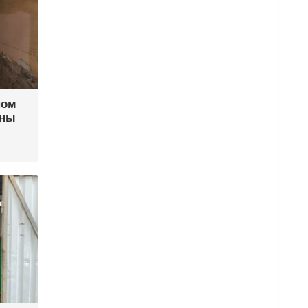
ном
ины