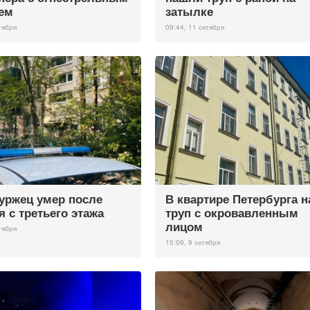
ем
затылке
тября
09:44, 11 октября
уржец умер после
В квартире Петербурга 
я с третьего этажа
труп с окровавленным
лицом
тября
15:09, 9 октября