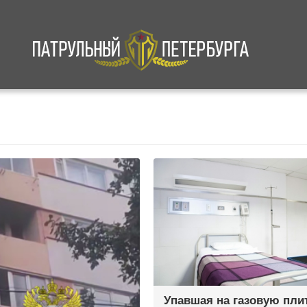
а
Криминал
В мире
Происшествия
Упавшая на газовую пли