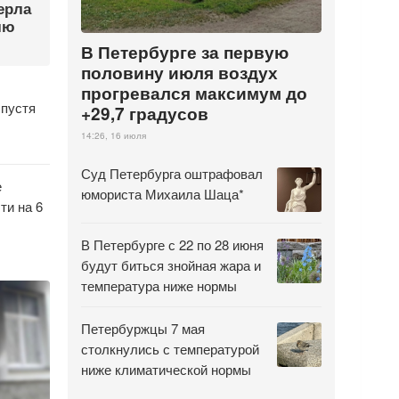
ерла
лю
В Петербурге за первую
половину июля воздух
прогревался максимум до
спустя
+29,7 градусов
14:26, 16 июля
Суд Петербурга оштрафовал
е
юмориста Михаила Шаца*
ти на 6
В Петербурге с 22 по 28 июня
будут биться знойная жара и
температура ниже нормы
Петербуржцы 7 мая
столкнулись с температурой
ниже климатической нормы