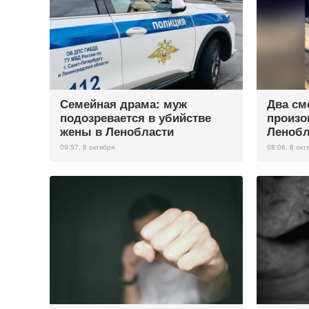
Семейная драма: муж
Два см
подозревается в убийстве
произо
жены в Ленобласти
Ленобл
09:57, 8 октября
08:06, 8 окт