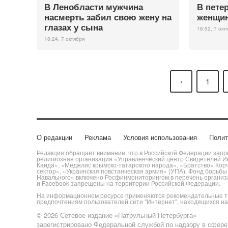
В Ленобласти мужчина
В пете
насмерть забил свою жену на
женщин
глазах у сына
16:52, 7 окт
18:24, 7 октября
‹
1
О редакции
Реклама
Условия использования
Полит
Редакция обращает внимание, что в Российской Федерации запре
религиозная организация «Управленческий центр Свидетелей Ие
Каида», «Меджлис крымско-татарского народа», «Братство» Кор
сектор», «Украинская повстанческая армия» (УПА). Фонд борьб
Навального» включено Росфинмониторингом в перечень организац
и Facebook запрещены на территории Российской Федерации.
На информационном ресурсе применяются рекомендательные те
предпочтениям пользователей сети "Интернет", находящихся н
© 2026 Сетевое издание «Патрульный Петербурга»
зарегистрировано Федеральной службой по надзору в сфере