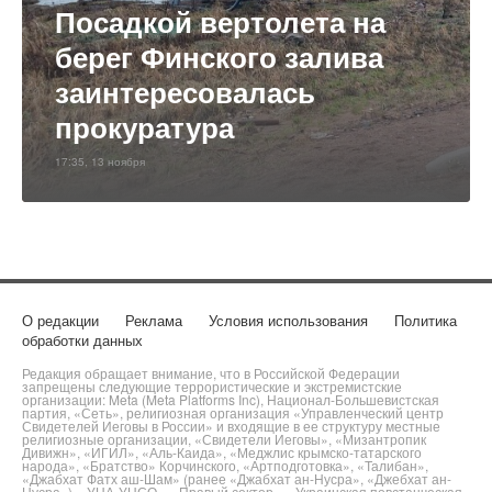
Посадкой вертолета на
берег Финского залива
заинтересовалась
прокуратура
17:35, 13 ноября
О редакции
Реклама
Условия использования
Политика
обработки данных
Редакция обращает внимание, что в Российской Федерации
запрещены следующие террористические и экстремистские
организации: Meta (Meta Platforms Inc), Национал-Большевистская
партия, «Сеть», религиозная организация «Управленческий центр
Свидетелей Иеговы в России» и входящие в ее структуру местные
религиозные организации, «Свидетели Иеговы», «Мизантропик
Дивижн», «ИГИЛ», «Аль-Каида», «Меджлис крымско-татарского
народа», «Братство» Корчинского, «Артподготовка», «Талибан»,
«Джабхат Фатх аш-Шам» (ранее «Джабхат ан-Нусра», «Джебхат ан-
Нусра»), «УНА-УНСО», «Правый сектор», «Украинская повстанческая