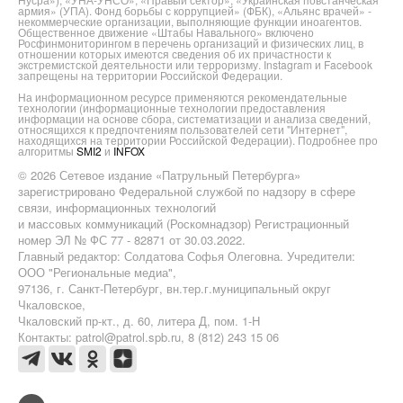
армия» (УПА). Фонд борьбы с коррупцией» (ФБК), «Альянс врачей» -
некоммерческие организации, выполняющие функции иноагентов.
Общественное движение «Штабы Навального» включено
Росфинмониторингом в перечень организаций и физических лиц, в
отношении которых имеются сведения об их причастности к
экстремистской деятельности или терроризму. Instagram и Facebook
запрещены на территории Российской Федерации.
На информационном ресурсе применяются рекомендательные
технологии (информационные технологии предоставления
информации на основе сбора, систематизации и анализа сведений,
относящихся к предпочтениям пользователей сети "Интернет",
находящихся на территории Российской Федерации). Подробнее про
алгоритмы
SMI2
и
INFOX
© 2026 Сетевое издание «Патрульный Петербурга»
зарегистрировано Федеральной службой по надзору в сфере
связи, информационных технологий
и массовых коммуникаций (Роскомнадзор) Регистрационный
номер ЭЛ № ФС 77 - 82871 от 30.03.2022.
Главный редактор: Солдатова Софья Олеговна. Учредители:
ООО "Региональные медиа",
97136, г. Санкт-Петербург, вн.тер.г.муниципальный округ
Чкаловское,
Чкаловский пр-кт., д. 60, литера Д, пом. 1-Н
Контакты: patrol@patrol.spb.ru, 8 (812) 243 15 06