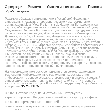
О редакции
Реклама
Условия использования
Политика
обработки данных
Редакция обращает внимание, что в Российской Федерации
запрещены следующие террористические и экстремистские
организации: Meta (Meta Platforms Inc), Национал-Большевистская
партия, «Сеть», религиозная организация «Управленческий центр
Свидетелей Иеговы в России» и входящие в ее структуру местные
религиозные организации, «Свидетели Иеговы», «Мизантропик
Дивижн», «ИГИЛ», «Аль-Каида», «Меджлис крымско-татарского
народа», «Братство» Корчинского, «Артподготовка», «Талибан»,
«Джабхат Фатх аш-Шам» (ранее «Джабхат ан-Нусра», «Джебхат ан-
Нусра»), «УНА-УНСО», «Правый сектор», «Украинская повстанческая
армия» (УПА). Фонд борьбы с коррупцией» (ФБК), «Альянс врачей» -
некоммерческие организации, выполняющие функции иноагентов.
Общественное движение «Штабы Навального» включено
Росфинмониторингом в перечень организаций и физических лиц, в
отношении которых имеются сведения об их причастности к
экстремистской деятельности или терроризму. Instagram и Facebook
запрещены на территории Российской Федерации.
На информационном ресурсе применяются рекомендательные
технологии (информационные технологии предоставления
информации на основе сбора, систематизации и анализа сведений,
относящихся к предпочтениям пользователей сети "Интернет",
находящихся на территории Российской Федерации). Подробнее про
алгоритмы
SMI2
и
INFOX
© 2026 Сетевое издание «Патрульный Петербурга»
зарегистрировано Федеральной службой по надзору в сфере
связи, информационных технологий
и массовых коммуникаций (Роскомнадзор) Регистрационный