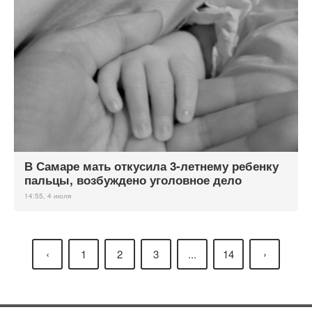
В Самаре мать откусила 3-летнему ребенку
пальцы, возбуждено уголовное дело
14:55, 4 июля
‹
1
2
3
...
14
›