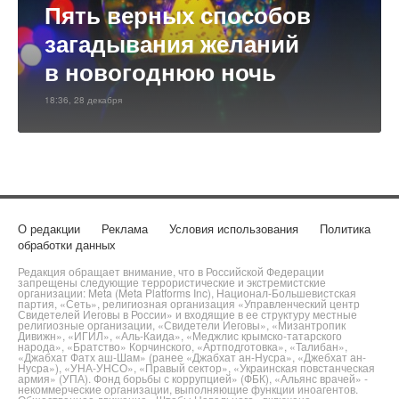
Пять верных способов
загадывания желаний
в новогоднюю ночь
18:36, 28 декабря
О редакции
Реклама
Условия использования
Политика
обработки данных
Редакция обращает внимание, что в Российской Федерации
запрещены следующие террористические и экстремистские
организации: Meta (Meta Platforms Inc), Национал-Большевистская
партия, «Сеть», религиозная организация «Управленческий центр
Свидетелей Иеговы в России» и входящие в ее структуру местные
религиозные организации, «Свидетели Иеговы», «Мизантропик
Дивижн», «ИГИЛ», «Аль-Каида», «Меджлис крымско-татарского
народа», «Братство» Корчинского, «Артподготовка», «Талибан»,
«Джабхат Фатх аш-Шам» (ранее «Джабхат ан-Нусра», «Джебхат ан-
Нусра»), «УНА-УНСО», «Правый сектор», «Украинская повстанческая
армия» (УПА). Фонд борьбы с коррупцией» (ФБК), «Альянс врачей» -
некоммерческие организации, выполняющие функции иноагентов.