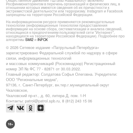
Общественное движение «Штабы Навального» включено
Росфинмониторингом в перечень организаций и физических лиц, в
отношении которых имеются сведения об их причастности к
экстремистской деятельности или терроризму. Instagram и Facebook
запрещены на территории Российской Федерации.
На информационном ресурсе применяются рекомендательные
технологии (информационные технологии предоставления
информации на основе сбора, систематизации и анализа сведений,
относящихся к предпочтениям пользователей сети "Интернет",
находящихся на территории Российской Федерации). Подробнее про
алгоритмы
SMI2
и
INFOX
© 2026 Сетевое издание «Патрульный Петербурга»
зарегистрировано Федеральной службой по надзору в сфере
связи, информационных технологий
и массовых коммуникаций (Роскомнадзор) Регистрационный
номер ЭЛ № ФС 77 - 82871 от 30.03.2022.
Главный редактор: Солдатова Софья Олеговна. Учредители:
ООО "Региональные медиа",
97136, г. Санкт-Петербург, вн.тер.г.муниципальный округ
Чкаловское,
Чкаловский пр-кт., д. 60, литера Д, пом. 1-Н
Контакты: patrol@patrol.spb.ru, 8 (812) 243 15 06
18+