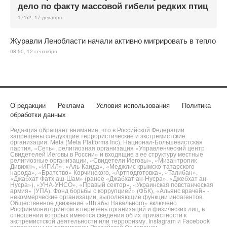
дело по факту массовой гибели редких птиц
17:52, 17 декабря
Журавли Ленобласти начали активно мигрировать в тепло
08:50, 12 сентября
О редакции
Реклама
Условия использования
Политика
обработки данных
Редакция обращает внимание, что в Российской Федерации
запрещены следующие террористические и экстремистские
организации: Meta (Meta Platforms Inc), Национал-Большевистская
партия, «Сеть», религиозная организация «Управленческий центр
Свидетелей Иеговы в России» и входящие в ее структуру местные
религиозные организации, «Свидетели Иеговы», «Мизантропик
Дивижн», «ИГИЛ», «Аль-Каида», «Меджлис крымско-татарского
народа», «Братство» Корчинского, «Артподготовка», «Талибан»,
«Джабхат Фатх аш-Шам» (ранее «Джабхат ан-Нусра», «Джебхат ан-
Нусра»), «УНА-УНСО», «Правый сектор», «Украинская повстанческая
армия» (УПА). Фонд борьбы с коррупцией» (ФБК), «Альянс врачей» -
некоммерческие организации, выполняющие функции иноагентов.
Общественное движение «Штабы Навального» включено
Росфинмониторингом в перечень организаций и физических лиц, в
отношении которых имеются сведения об их причастности к
экстремистской деятельности или терроризму. Instagram и Facebook
запрещены на территории Российской Федерации.