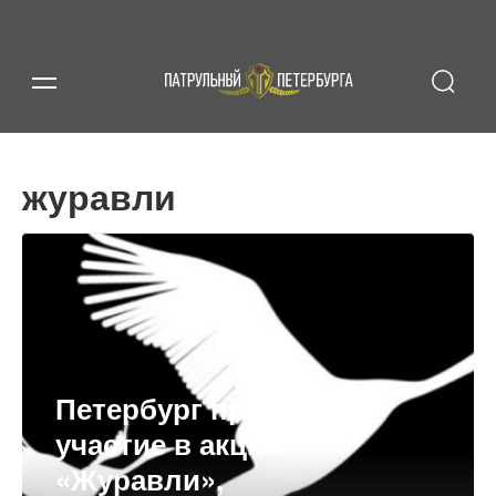
журавли
Петербург принял
участие в акции
«Журавли»,