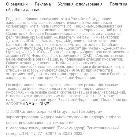
О редакции
Реклама
Условия использования
Политика
обработки данных
Редакция обращает внимание, что в Российской Федерации
запрещены следующие террористические и экстремистские
организации: Meta (Meta Platforms Inc), Национал-Большевистская
партия, «Сеть», религиозная организация «Управленческий центр
Свидетелей Иеговы в России» и входящие в ее структуру местные
религиозные организации, «Свидетели Иеговы», «Мизантропик
Дивижн», «ИГИЛ», «Аль-Каида», «Меджлис крымско-татарского
народа», «Братство» Корчинского, «Артподготовка», «Талибан»,
«Джабхат Фатх аш-Шам» (ранее «Джабхат ан-Нусра», «Джебхат ан-
Нусра»), «УНА-УНСО», «Правый сектор», «Украинская повстанческая
армия» (УПА). Фонд борьбы с коррупцией» (ФБК), «Альянс врачей» -
некоммерческие организации, выполняющие функции иноагентов.
Общественное движение «Штабы Навального» включено
Росфинмониторингом в перечень организаций и физических лиц, в
отношении которых имеются сведения об их причастности к
экстремистской деятельности или терроризму. Instagram и Facebook
запрещены на территории Российской Федерации.
На информационном ресурсе применяются рекомендательные
технологии (информационные технологии предоставления
информации на основе сбора, систематизации и анализа сведений,
относящихся к предпочтениям пользователей сети "Интернет",
находящихся на территории Российской Федерации). Подробнее про
алгоритмы
SMI2
и
INFOX
© 2026 Сетевое издание «Патрульный Петербурга»
зарегистрировано Федеральной службой по надзору в сфере
связи, информационных технологий
и массовых коммуникаций (Роскомнадзор) Регистрационный
номер ЭЛ № ФС 77 - 82871 от 30.03.2022.