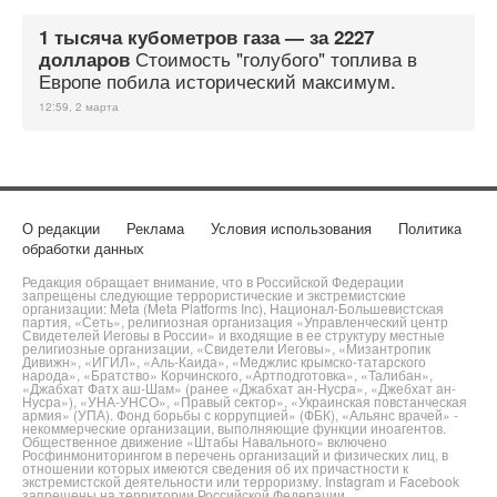
1 тысяча кубометров газа — за 2227
Стоимость "голубого" топлива в
долларов
Европе побила исторический максимум.
12:59, 2 марта
О редакции
Реклама
Условия использования
Политика
обработки данных
Редакция обращает внимание, что в Российской Федерации
запрещены следующие террористические и экстремистские
организации: Meta (Meta Platforms Inc), Национал-Большевистская
партия, «Сеть», религиозная организация «Управленческий центр
Свидетелей Иеговы в России» и входящие в ее структуру местные
религиозные организации, «Свидетели Иеговы», «Мизантропик
Дивижн», «ИГИЛ», «Аль-Каида», «Меджлис крымско-татарского
народа», «Братство» Корчинского, «Артподготовка», «Талибан»,
«Джабхат Фатх аш-Шам» (ранее «Джабхат ан-Нусра», «Джебхат ан-
Нусра»), «УНА-УНСО», «Правый сектор», «Украинская повстанческая
армия» (УПА). Фонд борьбы с коррупцией» (ФБК), «Альянс врачей» -
некоммерческие организации, выполняющие функции иноагентов.
Общественное движение «Штабы Навального» включено
Росфинмониторингом в перечень организаций и физических лиц, в
отношении которых имеются сведения об их причастности к
экстремистской деятельности или терроризму. Instagram и Facebook
запрещены на территории Российской Федерации.