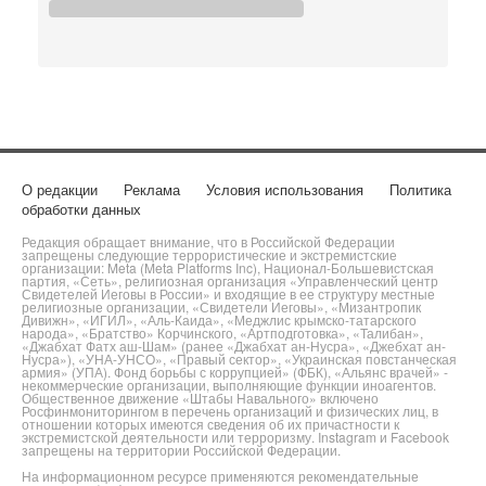
О редакции
Реклама
Условия использования
Политика
обработки данных
Редакция обращает внимание, что в Российской Федерации
запрещены следующие террористические и экстремистские
организации: Meta (Meta Platforms Inc), Национал-Большевистская
партия, «Сеть», религиозная организация «Управленческий центр
Свидетелей Иеговы в России» и входящие в ее структуру местные
религиозные организации, «Свидетели Иеговы», «Мизантропик
Дивижн», «ИГИЛ», «Аль-Каида», «Меджлис крымско-татарского
народа», «Братство» Корчинского, «Артподготовка», «Талибан»,
«Джабхат Фатх аш-Шам» (ранее «Джабхат ан-Нусра», «Джебхат ан-
Нусра»), «УНА-УНСО», «Правый сектор», «Украинская повстанческая
армия» (УПА). Фонд борьбы с коррупцией» (ФБК), «Альянс врачей» -
некоммерческие организации, выполняющие функции иноагентов.
Общественное движение «Штабы Навального» включено
Росфинмониторингом в перечень организаций и физических лиц, в
отношении которых имеются сведения об их причастности к
экстремистской деятельности или терроризму. Instagram и Facebook
запрещены на территории Российской Федерации.
На информационном ресурсе применяются рекомендательные