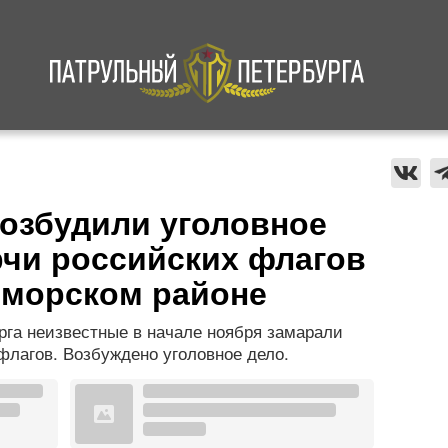
а
Криминал
В мире
Происшествия
возбудили уголовное
рчи российских флагов
иморском районе
рга неизвестные в начале ноября замарали
 флагов. Возбуждено уголовное дело.