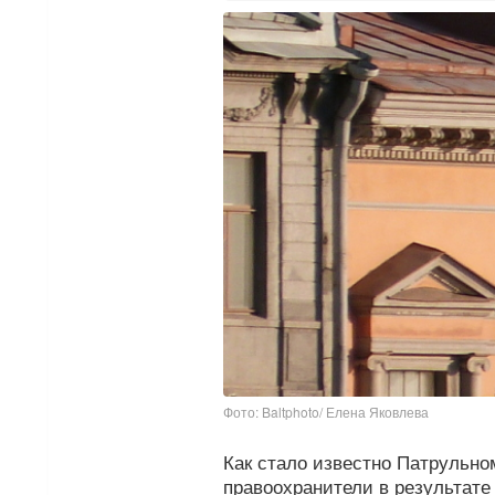
Фото: Baltphoto/ Елена Яковлева
Как стало известно Патрульном
правоохранители в результате