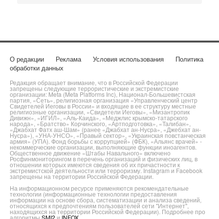
О редакции
Реклама
Условия использования
Политика
обработки данных
Редакция обращает внимание, что в Российской Федерации
запрещены следующие террористические и экстремистские
организации: Meta (Meta Platforms Inc), Национал-Большевистская
партия, «Сеть», религиозная организация «Управленческий центр
Свидетелей Иеговы в России» и входящие в ее структуру местные
религиозные организации, «Свидетели Иеговы», «Мизантропик
Дивижн», «ИГИЛ», «Аль-Каида», «Меджлис крымско-татарского
народа», «Братство» Корчинского, «Артподготовка», «Талибан»,
«Джабхат Фатх аш-Шам» (ранее «Джабхат ан-Нусра», «Джебхат ан-
Нусра»), «УНА-УНСО», «Правый сектор», «Украинская повстанческая
армия» (УПА). Фонд борьбы с коррупцией» (ФБК), «Альянс врачей» -
некоммерческие организации, выполняющие функции иноагентов.
Общественное движение «Штабы Навального» включено
Росфинмониторингом в перечень организаций и физических лиц, в
отношении которых имеются сведения об их причастности к
экстремистской деятельности или терроризму. Instagram и Facebook
запрещены на территории Российской Федерации.
На информационном ресурсе применяются рекомендательные
технологии (информационные технологии предоставления
информации на основе сбора, систематизации и анализа сведений,
относящихся к предпочтениям пользователей сети "Интернет",
находящихся на территории Российской Федерации). Подробнее про
алгоритмы
SMI2
и
INFOX