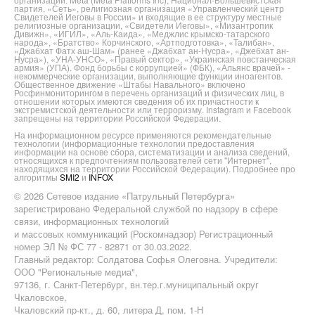
партия, «Сеть», религиозная организация «Управленческий центр
Свидетелей Иеговы в России» и входящие в ее структуру местные
религиозные организации, «Свидетели Иеговы», «Мизантропик
Дивижн», «ИГИЛ», «Аль-Каида», «Меджлис крымско-татарского
народа», «Братство» Корчинского, «Артподготовка», «Талибан»,
«Джабхат Фатх аш-Шам» (ранее «Джабхат ан-Нусра», «Джебхат ан-
Нусра»), «УНА-УНСО», «Правый сектор», «Украинская повстанческая
армия» (УПА). Фонд борьбы с коррупцией» (ФБК), «Альянс врачей» -
некоммерческие организации, выполняющие функции иноагентов.
Общественное движение «Штабы Навального» включено
Росфинмониторингом в перечень организаций и физических лиц, в
отношении которых имеются сведения об их причастности к
экстремистской деятельности или терроризму. Instagram и Facebook
запрещены на территории Российской Федерации.
На информационном ресурсе применяются рекомендательные
технологии (информационные технологии предоставления
информации на основе сбора, систематизации и анализа сведений,
относящихся к предпочтениям пользователей сети "Интернет",
находящихся на территории Российской Федерации). Подробнее про
алгоритмы
SMI2
и
INFOX
© 2026 Сетевое издание «Патрульный Петербурга»
зарегистрировано Федеральной службой по надзору в сфере
связи, информационных технологий
и массовых коммуникаций (Роскомнадзор) Регистрационный
номер ЭЛ № ФС 77 - 82871 от 30.03.2022.
Главный редактор: Солдатова Софья Олеговна. Учредители:
ООО "Региональные медиа",
97136, г. Санкт-Петербург, вн.тер.г.муниципальный округ
Чкаловское,
Чкаловский пр-кт., д. 60, литера Д, пом. 1-Н