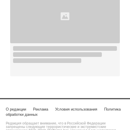
О редакции
Реклама
Условия использования
Политика
обработки данных
Редакция обращает внимание, что в Российской Федерации
запрещены следующие террористические и экстремистские
организации: Meta (Meta Platforms Inc), Национал-Большевистская