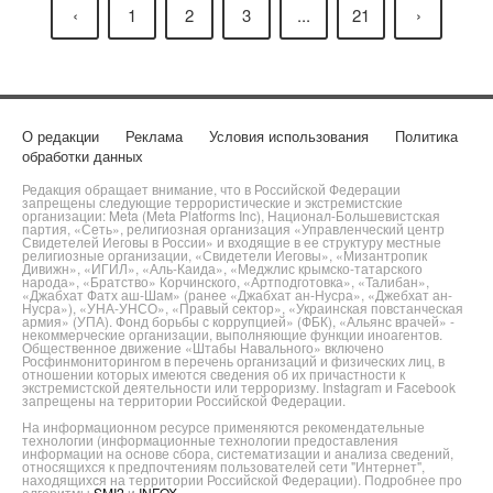
‹
1
2
3
...
21
›
О редакции
Реклама
Условия использования
Политика
обработки данных
Редакция обращает внимание, что в Российской Федерации
запрещены следующие террористические и экстремистские
организации: Meta (Meta Platforms Inc), Национал-Большевистская
партия, «Сеть», религиозная организация «Управленческий центр
Свидетелей Иеговы в России» и входящие в ее структуру местные
религиозные организации, «Свидетели Иеговы», «Мизантропик
Дивижн», «ИГИЛ», «Аль-Каида», «Меджлис крымско-татарского
народа», «Братство» Корчинского, «Артподготовка», «Талибан»,
«Джабхат Фатх аш-Шам» (ранее «Джабхат ан-Нусра», «Джебхат ан-
Нусра»), «УНА-УНСО», «Правый сектор», «Украинская повстанческая
армия» (УПА). Фонд борьбы с коррупцией» (ФБК), «Альянс врачей» -
некоммерческие организации, выполняющие функции иноагентов.
Общественное движение «Штабы Навального» включено
Росфинмониторингом в перечень организаций и физических лиц, в
отношении которых имеются сведения об их причастности к
экстремистской деятельности или терроризму. Instagram и Facebook
запрещены на территории Российской Федерации.
На информационном ресурсе применяются рекомендательные
технологии (информационные технологии предоставления
информации на основе сбора, систематизации и анализа сведений,
относящихся к предпочтениям пользователей сети "Интернет",
находящихся на территории Российской Федерации). Подробнее про
алгоритмы
SMI2
и
INFOX