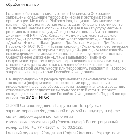
обработки данных
Редакция обращает внимание, что в Российской Федерации
запрещены следующие террористические и экстремистские
организации: Meta (Meta Platforms Inc), Национал-Большевистская
партия, «Сеть», религиозная организация «Управленческий центр
Свидетелей Иеговы в России» и входящие в ее структуру местные
религиозные организации, «Свидетели Иеговы», «Мизантропик
Дивижн», «ИГИЛ», «Аль-Каида», «Меджлис крымско-татарского
народа», «Братство» Корчинского, «Артподготовка», «Талибан»,
«Джабхат Фатх аш-Шам» (ранее «Джабхат ан-Нусра», «Джебхат ан-
Нусра»), «УНА-УНСО», «Правый сектор», «Украинская повстанческая
армия» (УПА). Фонд борьбы с коррупцией» (ФБК), «Альянс врачей» -
некоммерческие организации, выполняющие функции иноагентов.
Общественное движение «Штабы Навального» включено
Росфинмониторингом в перечень организаций и физических лиц, в
отношении которых имеются сведения об их причастности к
экстремистской деятельности или терроризму. Instagram и Facebook
запрещены на территории Российской Федерации.
На информационном ресурсе применяются рекомендательные
технологии (информационные технологии предоставления
информации на основе сбора, систематизации и анализа сведений,
относящихся к предпочтениям пользователей сети "Интернет",
находящихся на территории Российской Федерации). Подробнее про
алгоритмы
SMI2
и
INFOX
© 2026 Сетевое издание «Патрульный Петербурга»
зарегистрировано Федеральной службой по надзору в сфере
связи, информационных технологий
и массовых коммуникаций (Роскомнадзор) Регистрационный
номер ЭЛ № ФС 77 - 82871 от 30.03.2022.
Главный редактор: Солдатова Софья Олеговна. Учредители: