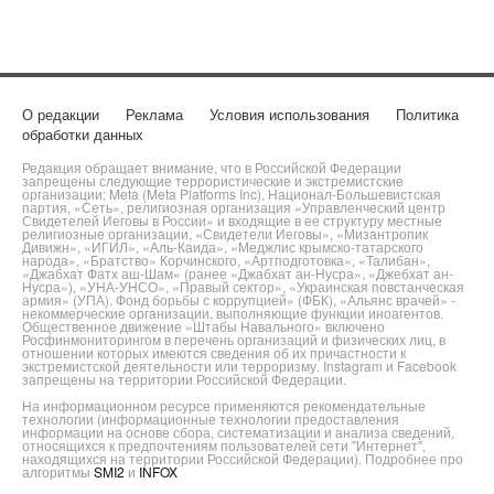
О редакции
Реклама
Условия использования
Политика
обработки данных
Редакция обращает внимание, что в Российской Федерации
запрещены следующие террористические и экстремистские
организации: Meta (Meta Platforms Inc), Национал-Большевистская
партия, «Сеть», религиозная организация «Управленческий центр
Свидетелей Иеговы в России» и входящие в ее структуру местные
религиозные организации, «Свидетели Иеговы», «Мизантропик
Дивижн», «ИГИЛ», «Аль-Каида», «Меджлис крымско-татарского
народа», «Братство» Корчинского, «Артподготовка», «Талибан»,
«Джабхат Фатх аш-Шам» (ранее «Джабхат ан-Нусра», «Джебхат ан-
Нусра»), «УНА-УНСО», «Правый сектор», «Украинская повстанческая
армия» (УПА). Фонд борьбы с коррупцией» (ФБК), «Альянс врачей» -
некоммерческие организации, выполняющие функции иноагентов.
Общественное движение «Штабы Навального» включено
Росфинмониторингом в перечень организаций и физических лиц, в
отношении которых имеются сведения об их причастности к
экстремистской деятельности или терроризму. Instagram и Facebook
запрещены на территории Российской Федерации.
На информационном ресурсе применяются рекомендательные
технологии (информационные технологии предоставления
информации на основе сбора, систематизации и анализа сведений,
относящихся к предпочтениям пользователей сети "Интернет",
находящихся на территории Российской Федерации). Подробнее про
алгоритмы
SMI2
и
INFOX