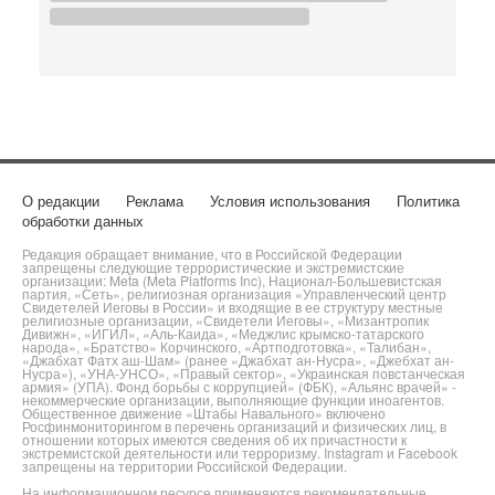
О редакции
Реклама
Условия использования
Политика
обработки данных
Редакция обращает внимание, что в Российской Федерации
запрещены следующие террористические и экстремистские
организации: Meta (Meta Platforms Inc), Национал-Большевистская
партия, «Сеть», религиозная организация «Управленческий центр
Свидетелей Иеговы в России» и входящие в ее структуру местные
религиозные организации, «Свидетели Иеговы», «Мизантропик
Дивижн», «ИГИЛ», «Аль-Каида», «Меджлис крымско-татарского
народа», «Братство» Корчинского, «Артподготовка», «Талибан»,
«Джабхат Фатх аш-Шам» (ранее «Джабхат ан-Нусра», «Джебхат ан-
Нусра»), «УНА-УНСО», «Правый сектор», «Украинская повстанческая
армия» (УПА). Фонд борьбы с коррупцией» (ФБК), «Альянс врачей» -
некоммерческие организации, выполняющие функции иноагентов.
Общественное движение «Штабы Навального» включено
Росфинмониторингом в перечень организаций и физических лиц, в
отношении которых имеются сведения об их причастности к
экстремистской деятельности или терроризму. Instagram и Facebook
запрещены на территории Российской Федерации.
На информационном ресурсе применяются рекомендательные